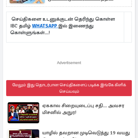
செய்திகளை உடனுக்குடன் தெரிந்து கொள்ள
IBC தமிழ்
WHATSAPP
இல் இணைந்து
கொள்ளுங்கள்...!
Advertisement
மேலும் இது தொடர்பான செய்திகளைப் படிக்க இங்கே கிளிக்
செய்யவும்
ஏககால சிறையுடைப்பு சதி... அவசர
மிசனில் அநுர!
யாழில் தவறான முடிவெடுத்து 19 வயது