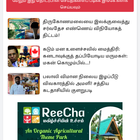
மேலும் இது தொடர்பான செய்திகளைப் படிக்க இங்கே கிளிக்
செய்யவும்
திருகோணமலையை இலக்குவைத்து
சர்வதேச எண்ணெய் விநியோகத்
திட்டம்!
கடும் மன உளைச்சலில் மைத்திரி:
கனடாவுக்குத் தப்பியோடிய மருமகள்:
மகன் கொழும்பில்...!
பலாலி விமான நிலைய இழப்பீடு
விவகாரத்தில் அமளி! சத்திய
கடதாசியில் குளறுபடி