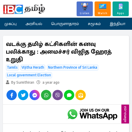
Listen
Watch
Apps
முகப்பு
அரசியல்
பொருளாதாரம்
சமூகம்
இந்தியா
வடக்கு தமிழ் கட்சிகளின் கனவு
பலிக்காது : அமைச்சர் விஜித ஹேரத்
உறுதி
Tamils
Vijitha Herath
Northern Province of Sri Lanka
Local government Election
By Sumithiran
a year ago
விளம்பரம்