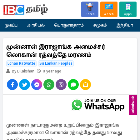
Listen
Watch
Apps
முகப்பு
அரசியல்
பொருளாதாரம்
சமூகம்
இந்தியா
முன்னாள் இராஜாங்க அமைச்சர்
லொகான் ரத்வத்தே மரணம்
Lohan Ratwatte
Sri Lankan Peoples
By Dilakshan
a year ago
விளம்பரம்
முன்னாள் நாடாளுமன்ற உறுப்பினரும் இராஜாங்க
அமைச்சருமான லொகான் ரத்வத்தே தனது 57வது