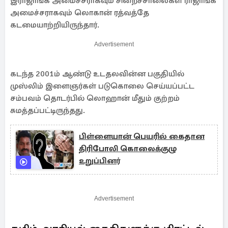
இராஜாங்க அமைச்சராகவும் சிறைச்சாலைகள் ராஜாங்க
அமைச்சராகவும் லொகான் ரத்வத்தே
கடமையாற்றியிருந்தார்.
Advertisement
கடந்த 2001ம் ஆண்டு உடதலவின்ன பகுதியில்
முஸ்லிம் இளைஞர்கள் படுகொலை செய்யப்பட்ட
சம்பவம் தொடர்பில் லொஹான் மீதும் குற்றம்
சுமத்தப்பட்டிருந்தது.
பிள்ளையான் பெயரில் கைதான
திரிபோலி கொலைக்குழு
உறுப்பினர்
Advertisement