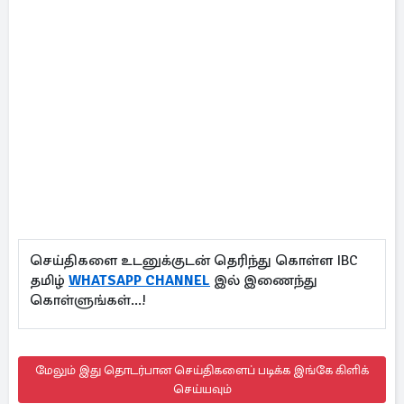
செய்திகளை உடனுக்குடன் தெரிந்து கொள்ள IBC
தமிழ்
WHATSAPP CHANNEL
இல் இணைந்து
கொள்ளுங்கள்...!
மேலும் இது தொடர்பான செய்திகளைப் படிக்க இங்கே கிளிக்
செய்யவும்