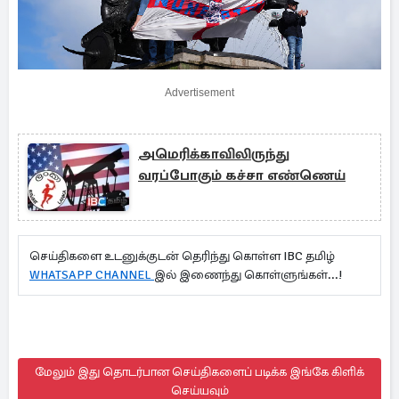
Advertisement
அமெரிக்காவிலிருந்து
வரப்போகும் கச்சா எண்ணெய்
செய்திகளை உடனுக்குடன் தெரிந்து கொள்ள IBC தமிழ்
WHATSAPP CHANNEL
இல் இணைந்து கொள்ளுங்கள்...!
மேலும் இது தொடர்பான செய்திகளைப் படிக்க இங்கே கிளிக்
செய்யவும்