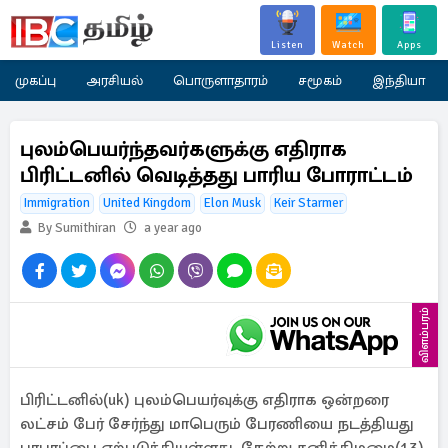
Listen
Watch
Apps
முகப்பு
அரசியல்
பொருளாதாரம்
சமூகம்
இந்தியா
புலம்பெயர்ந்தவர்களுக்கு எதிராக
பிரிட்டனில் வெடித்தது பாரிய போராட்டம்
Immigration
United Kingdom
Elon Musk
Keir Starmer
By Sumithiran
a year ago
விளம்பரம்
பிரிட்டனில்(uk) புலம்பெயர்வுக்கு எதிராக ஒன்றரை
லட்சம் பேர் சேர்ந்து மாபெரும் பேரணியை நடத்தியது