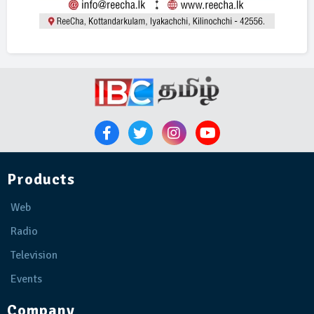
Products
Web
Radio
Television
Events
Company