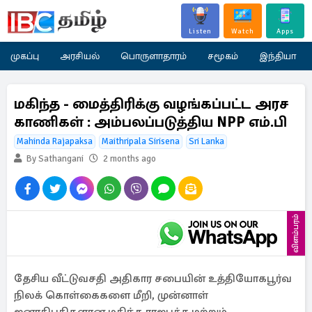
Listen
Watch
Apps
முகப்பு
அரசியல்
பொருளாதாரம்
சமூகம்
இந்தியா
மகிந்த - மைத்திரிக்கு வழங்கப்பட்ட அரச
காணிகள் : அம்பலப்படுத்திய NPP எம்.பி
Mahinda Rajapaksa
Maithripala Sirisena
Sri Lanka
By Sathangani
2 months ago
விளம்பரம்
தேசிய வீட்டுவசதி அதிகார சபையின் உத்தியோகபூர்வ
நிலக் கொள்கைகளை மீறி, முன்னாள்