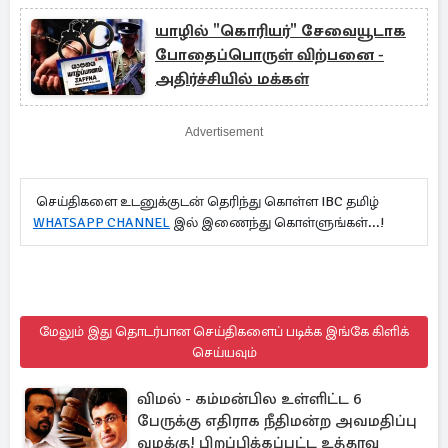
யாழில் "கொரியர்" சேவையூடாக
போதைப்பொருள் விற்பனை -
அதிர்ச்சியில் மக்கள்
Advertisement
செய்திகளை உடனுக்குடன் தெரிந்து கொள்ள IBC தமிழ்
WHATSAPP CHANNEL
இல் இணைந்து கொள்ளுங்கள்...!
மேலும் இது தொடர்பான செய்திகளைப் படிக்க இங்கே கிளிக்
செய்யவும்
விமல் - கம்மன்பில உள்ளிட்ட 6
பேருக்கு எதிராக நீதிமன்ற அவமதிப்பு
வழக்கு! பிறப்பிக்கப்பட்ட உத்தரவு