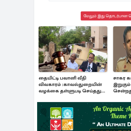
மேலும் இது தொடர்பான செ
தையிட்டி பவானி வீதி
சாகர கா
விவகாரம் :காவல்துறையின்
இறுகும் 
வழக்கை தள்ளுபடி செய்தது
சென்றத
நீதிமன்றம்