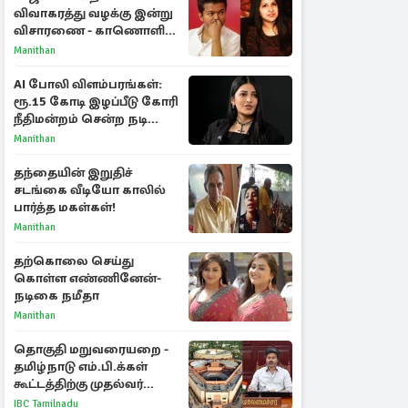
விவாகரத்து வழக்கு இன்று
விசாரணை - காணொளி
மூலம் ஆஜராக வாய்ப்பு
Manithan
AI போலி விளம்பரங்கள்:
ரூ.15 கோடி இழப்பீடு கோரி
நீதிமன்றம் சென்ற நடிகை
ஸ்ருதி ஹாசன்!
Manithan
தந்தையின் இறுதிச்
சடங்கை வீடியோ காலில்
பார்த்த மகள்கள்!
Manithan
தற்கொலை செய்து
கொள்ள எண்ணினேன்-
நடிகை நமீதா
Manithan
தொகுதி மறுவரையறை -
தமிழ்நாடு எம்.பி.க்கள்
கூட்டத்திற்கு முதல்வர்
விஜய் அழைப்பு
IBC Tamilnadu