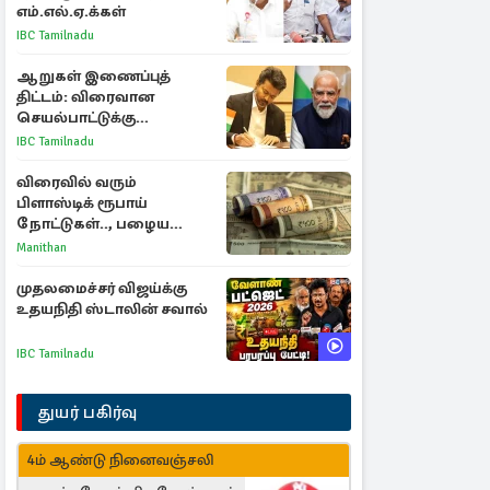
எம்.எல்.ஏ.க்கள்
IBC Tamilnadu
ஆறுகள் இணைப்புத்
திட்டம்: விரைவான
செயல்பாட்டுக்கு
பிரதமருக்கு முதலமைச்சர்
IBC Tamilnadu
கடிதம்
விரைவில் வரும்
பிளாஸ்டிக் ரூபாய்
நோட்டுகள்.., பழைய
காகித நோட்டுகள்
Manithan
செல்லுமா?
முதலமைச்சர் விஜய்க்கு
உதயநிதி ஸ்டாலின் சவால்
IBC Tamilnadu
துயர் பகிர்வு
4ம் ஆண்டு நினைவஞ்சலி