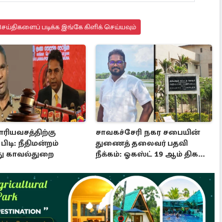
ய்திகளைப் படிக்க இங்கே கிளிக் செய்யவும்
ரியவசத்திற்கு
சாவகச்சேரி நகர சபையின்
பிடி: நீதிமன்றம்
துணைத் தலைவர் பதவி
ு காவல்துறை
நீக்கம்: ஓகஸ்ட் 19 ஆம் திகதி
இறுதித் தீர்ப்பு