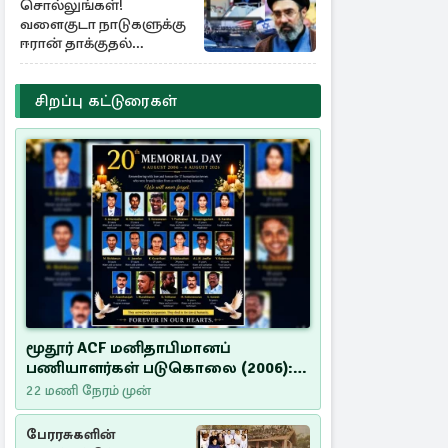
சொல்லுங்கள்!
வளைகுடா நாடுகளுக்கு
ஈரான் தாக்குதல்
எச்சரிக்கை
சிறப்பு கட்டுரைகள்
மூதூர் ACF மனிதாபிமானப்
பணியாளர்கள் படுகொலை (2006):
20 ஆண்டுகளாகியும் நீதி
22 மணி நேரம் முன்
மறுக்கப்பட்ட மனிதாபிமானப்
பேரவலம்
பேரரசுகளின்