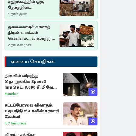
சதுரங்கத்தில் ஒரு
தேசத்தின்
தீர்க்கதரிசனம் :
1 நாள் முன்
சுதுமலை பிரகடனம்
ஒரு வரலாற்றுப் பாடம்
தலைவரைக் காணத்
திரண்ட மக்கள்
வெள்ளம்... வரலாற்றுச்
சிறப்புமிக்க சுதுமலைப்
2 நாட்கள் முன்
பிரகடனம்…
ஏனைய செய்திகள்
நிலவில் விழுந்து
நொறுங்கிய SpaceX
ராக்கெட்: 8,690 கி.மீ வேக
மோதலால் உருவான புதிய
Manithan
பள்ளம்!
சட்டப்பேரவை விவாதம்:
உதயநிதி ஸ்டாலின் சரமாரி
கேள்வி
IBC Tamilnadu
விஜய் - சங்கீதா