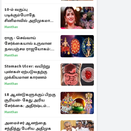
10-ம் வகுப்பு
படிக்கும்போதே
சினிமாவில் அறிமுகமான
த்ரிஷா! உண்மையை
Manithan
பகிர்ந்த இயக்குநர் பிரவீன்
காந்தி
ராகு - செவ்வாய்
சேர்க்கையால் உருவான
நவபஞ்சம ராஜயோகம்:
அதிர்ஷ்டம் பெறும் 3
Manithan
ராசிகள்!
Stomach Ulcer: வயிற்று
புண்கள் ஏற்படுவதற்கு
முக்கியமான காரணம்
Manithan
18 ஆண்டுகளுக்குப் பிறகு
சூரியன்- கேது அரிய
சேர்க்கை: அதிர்ஷ்டம்
பெறும் 3 ராசிகள்!
Manithan
அமைச்சர் ஆனந்தை
சந்தித்து பேசிய அதிமுக