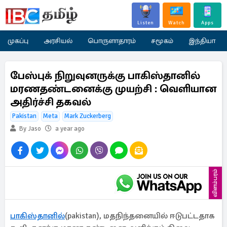
Listen
Watch
Apps
முகப்பு
அரசியல்
பொருளாதாரம்
சமூகம்
இந்தியா
பேஸ்புக் நிறுவுனருக்கு பாகிஸ்தானில்
மரணதண்டனைக்கு முயற்சி : வெளியான
அதிர்ச்சி தகவல்
Pakistan
Meta
Mark Zuckerberg
By Jaso
a year ago
விளம்பரம்
பாகிஸ்தானில்
(pakistan), மதநிந்தனையில் ஈடுபட்டதாக