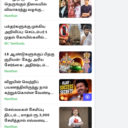
நெருங்கும் நிலையில்
விவாகரத்து வழக்கு
வாபஸ்! விஜய்யுடன்
Manithan
மீண்டும் இணைவாரா?
பக்தர்களுக்கு முக்கிய
அறிவிப்பு: செப்டம்பர் 1
முதல் கோயில்களில்
மொபைலுக்கு தடை!
IBC Tamilnadu
18 ஆண்டுகளுக்குப் பிறகு
சூரியன்- கேது அரிய
சேர்க்கை: அதிர்ஷ்டம்
பெறும் 3 ராசிகள்!
Manithan
விஜயின் வெற்றிப்
பயணத்திலிருந்து நாம்
கற்றுக்கொள்ள வேண்டிய
முக்கிய 3 விடயங்கள்!
Manithan
செல்வமகள் சேமிப்பு
திட்டம்.., மாதம் ரூ.3,000
சேமித்தால் எவ்வளவு
கிடைக்கும்?
Manithan