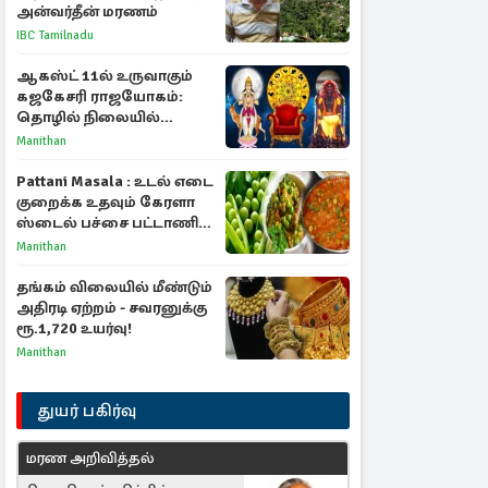
அன்வர்தீன் மரணம்
IBC Tamilnadu
ஆகஸ்ட் 11ல் உருவாகும்
கஜகேசரி ராஜயோகம்:
தொழில் நிலையில்
அதிர்ஷ்டம் பெறும் 3
Manithan
ராசிகள்!
Pattani Masala : உடல் எடை
குறைக்க உதவும் கேரளா
ஸ்டைல் பச்சை பட்டாணி
கிரேவி
Manithan
தங்கம் விலையில் மீண்டும்
அதிரடி ஏற்றம் - சவரனுக்கு
ரூ.1,720 உயர்வு!
Manithan
துயர் பகிர்வு
மரண அறிவித்தல்