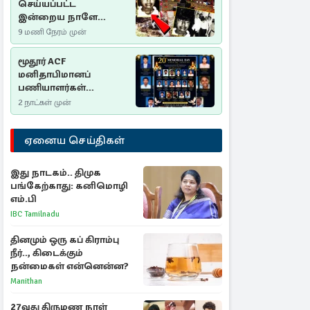
செய்யப்பட்ட
இன்றைய நாளே
செம்மணி
9 மணி நேரம் முன்
இனப்படுகொலை
தினம்…!
மூதூர் ACF
மனிதாபிமானப்
பணியாளர்கள்
படுகொலை (2006): 20
2 நாட்கள் முன்
ஆண்டுகளாகியும் நீதி
மறுக்கப்பட்ட
ஏனைய செய்திகள்
மனிதாபிமானப்
பேரவலம்
இது நாடகம்.. திமுக
பங்கேற்காது: கனிமொழி
எம்.பி
IBC Tamilnadu
தினமும் ஒரு கப் கிராம்பு
நீர்.., கிடைக்கும்
நன்மைகள் என்னென்ன?
Manithan
27வது திருமண நாள்