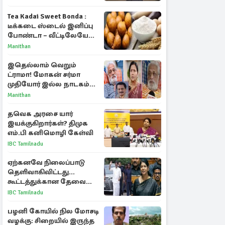
Tea Kadai Sweet Bonda :
டீக்கடை ஸ்டைல் இனிப்பு
போண்டா – வீட்டிலேயே
செய்வது எப்படி?
Manithan
இதெல்லாம் வெறும்
ட்ராமா! மோகன் சர்மா
முதியோர் இல்ல நாடகம்
குறித்து குட்டி பத்மினி
Manithan
பரபரப்பு பேட்டி
தவெக அரசை யார்
இயக்குகிறார்கள்? திமுக
எம்.பி கனிமொழி கேள்வி
IBC Tamilnadu
ஏற்கனவே நிலைப்பாடு
தெளிவாகிவிட்டது...
கூட்டத்துக்கான தேவை
என்ன? - கனிமொழி
IBC Tamilnadu
விமர்சனம்
பழனி கோயில் நில மோசடி
வழக்கு: சிறையில் இருந்த