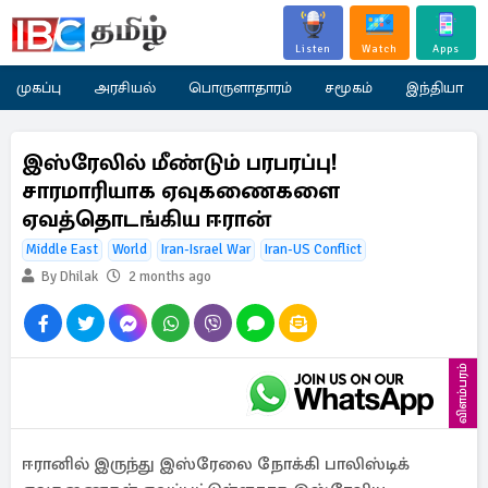
Listen
Watch
Apps
முகப்பு
அரசியல்
பொருளாதாரம்
சமூகம்
இந்தியா
இஸ்ரேலில் மீண்டும் பரபரப்பு!
சாரமாரியாக ஏவுகணைகளை
ஏவத்தொடங்கிய ஈரான்
Middle East
World
Iran-Israel War
Iran-US Conflict
By Dhilak
2 months ago
விளம்பரம்
ஈரானில் இருந்து இஸ்ரேலை நோக்கி பாலிஸ்டிக்