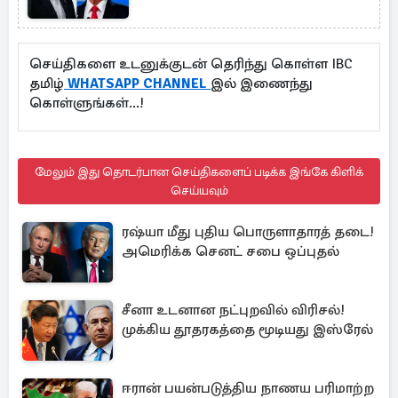
செய்திகளை உடனுக்குடன் தெரிந்து கொள்ள IBC
தமிழ்
WHATSAPP CHANNEL
இல் இணைந்து
கொள்ளுங்கள்...!
மேலும் இது தொடர்பான செய்திகளைப் படிக்க இங்கே கிளிக்
செய்யவும்
ரஷ்யா மீது புதிய பொருளாதாரத் தடை!
அமெரிக்க செனட் சபை ஒப்புதல்
சீனா உடனான நட்புறவில் விரிசல்!
முக்கிய தூதரகத்தை மூடியது இஸ்ரேல்
ஈரான் பயன்படுத்திய நாணய பரிமாற்ற