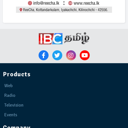
Products
Web
Radio
Television
Events
Company