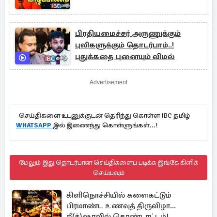
பிரதியமைச்சர் அருணுக்கும்
புலிகளுக்கும் தொடர்பாம்..!
புதுக்கதை புனையும் விமல்
Advertisement
செய்திகளை உடனுக்குடன் தெரிந்து கொள்ள IBC தமிழ்
WHATSAPP
இல் இணைந்து கொள்ளுங்கள்...!
மேலும் இது தொடர்பான செய்திகளைப் படிக்க இங்கே கிளிக்
செய்யவும்
கிளிநொச்சியில் களைகட்டும்
பிரமாண்ட உணவுத் திருவிழா...
றீ(ச்)ஷாவில் கொண்டாட்டம்!