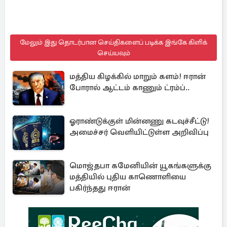
மேலும் இது தொடர்பான செய்திகளைப் படிக்க இங்கே கிளிக்
செய்யவும்
மத்திய கிழக்கில் மாறும் களம்! ஈரான்
போரால் ஆட்டம் காணும் ட்ரம்ப்..
ஓராண்டுக்குள் மின்னணு கடவுச்சீட்டு!
அமைச்சர் வெளியிட்டுள்ள அறிவிப்பு
மொஜ்தபா கமேனியின் யூகங்களுக்கு
மத்தியில் புதிய காணொளியை
பகிர்ந்தது ஈரான்