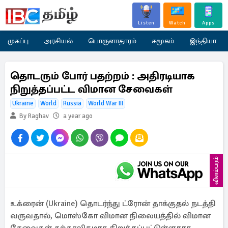
Listen
Watch
Apps
முகப்பு
அரசியல்
பொருளாதாரம்
சமூகம்
இந்தியா
தொடரும் போர் பதற்றம் : அதிரடியாக
நிறுத்தப்பட்ட விமான சேவைகள்
Ukraine
World
Russia
World War III
By Raghav
a year ago
விளம்பரம்
உக்ரைன் (Ukraine) தொடர்ந்து ட்ரோன் தாக்குதல் நடத்தி
வருவதால், மொஸ்கோ விமான நிலையத்தில் விமான