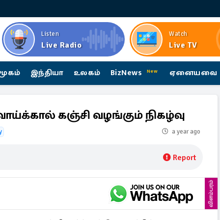
Listen
Watch
Live Radio
Live TV
மூகம்
இந்தியா
உலகம்
BizNews
ஏனையவை
New
ாய்க்கால் கஞ்சி வழங்கும் நிகழ்வு
y
a year ago
Report
விளம்பரம்