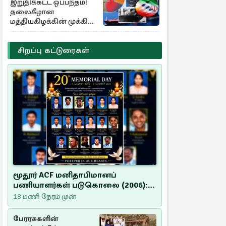
இறுதிக்கட்ட ஒப்பந்தம்!
தலைகீழான
மத்தியகிழக்கின் முக்கிய
பங்கு குறியீடுகள்
சிறப்பு கட்டுரைகள்
மூதூர் ACF மனிதாபிமானப்
பணியாளர்கள் படுகொலை (2006):
20 ஆண்டுகளாகியும் நீதி
18 மணி நேரம் முன்
மறுக்கப்பட்ட மனிதாபிமானப்
பேரவலம்
பேரரசுகளின்