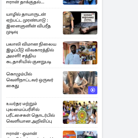
ஈரான் தாக்குதல்
எச்சரிக்கை
யாழில் தாயாருடன்
ஏற்பட்ட முரண்பாடு :
இளைஞனின் விபரீத
முடிவு
பலாலி விமான நிலைய
இழப்பீடு விவகாரத்தில்
அமளி! சத்திய
கடதாசியில் குளறுபடி
கொழும்பில்
வெளிநாட்டவர் ஒருவர்
கைது
உயர்தர மற்றும்
புலமைப்பரிசில்
பரீட்சைகள் தொடர்பில்
வெளியான அறிவிப்பு
ஈரான் - ஓமான்