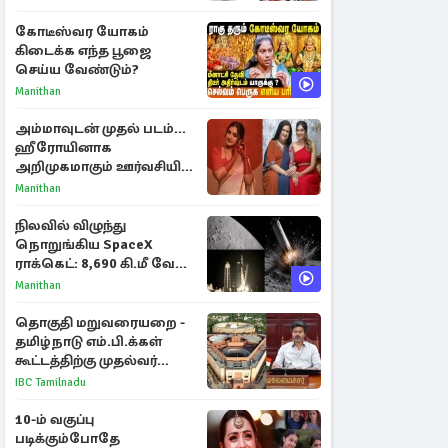
கோடீஸ்வர யோகம்
கிடைக்க எந்த பூஜை
செய்ய வேண்டும்?
Manithan
அம்மாவுடன் முதல் படம்...
ஹீரோயினாக
அறிமுகமாகும் ஊர்வசியின்
மகள் தேஜலட்சுமி!
Manithan
நிலவில் விழுந்து
நொறுங்கிய SpaceX
ராக்கெட்: 8,690 கி.மீ வேக
மோதலால் உருவான புதிய
Manithan
பள்ளம்!
தொகுதி மறுவரையறை -
தமிழ்நாடு எம்.பி.க்கள்
கூட்டத்திற்கு முதல்வர்
விஜய் அழைப்பு
IBC Tamilnadu
10-ம் வகுப்பு
படிக்கும்போதே