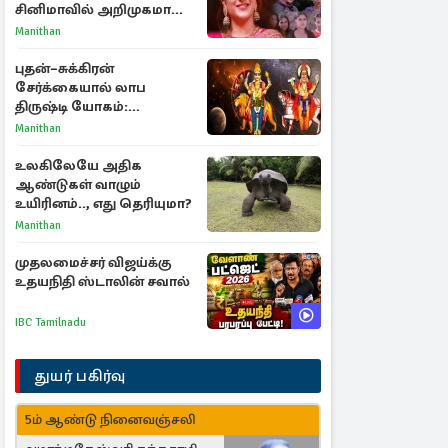
சினிமாவில் அறிமுகமான
த்ரிஷா! உண்மையை
Manithan
பகிர்ந்த இயக்குநர் பிரவீன்
காந்தி
புதன்–சுக்கிரன்
சேர்க்கையால் லாப
திருஷ்டி யோகம்:
அதிர்ஷ்டம் பெறும் டாப் 3
Manithan
ராசிகள்!
உலகிலேயே அதிக
ஆண்டுகள் வாழும்
உயிரினம்.., எது தெரியுமா?
Manithan
முதலமைச்சர் விஜய்க்கு
உதயநிதி ஸ்டாலின் சவால்
IBC Tamilnadu
துயர் பகிர்வு
5ம் ஆண்டு நினைவஞ்சலி