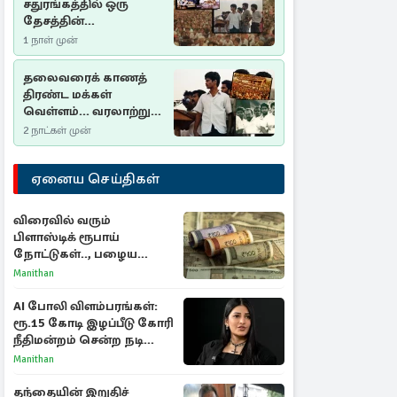
சதுரங்கத்தில் ஒரு
தேசத்தின்
தீர்க்கதரிசனம் :
1 நாள் முன்
சுதுமலை பிரகடனம்
ஒரு வரலாற்றுப் பாடம்
தலைவரைக் காணத்
திரண்ட மக்கள்
வெள்ளம்... வரலாற்றுச்
சிறப்புமிக்க சுதுமலைப்
2 நாட்கள் முன்
பிரகடனம்…
ஏனைய செய்திகள்
விரைவில் வரும்
பிளாஸ்டிக் ரூபாய்
நோட்டுகள்.., பழைய
காகித நோட்டுகள்
Manithan
செல்லுமா?
AI போலி விளம்பரங்கள்:
ரூ.15 கோடி இழப்பீடு கோரி
நீதிமன்றம் சென்ற நடிகை
ஸ்ருதி ஹாசன்!
Manithan
தந்தையின் இறுதிச்