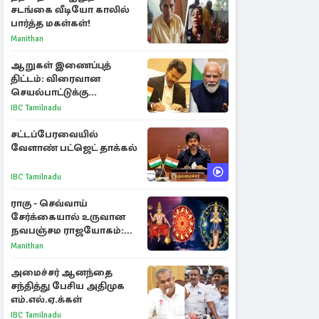
சடங்கை வீடியோ காலில்
பார்த்த மகள்கள்!
Manithan
ஆறுகள் இணைப்புத்
திட்டம்: விரைவான
செயல்பாட்டுக்கு
பிரதமருக்கு முதலமைச்சர்
IBC Tamilnadu
கடிதம்
சட்டப்பேரவையில்
வேளாண் பட்ஜெட் தாக்கல்
IBC Tamilnadu
ராகு - செவ்வாய்
சேர்க்கையால் உருவான
நவபஞ்சம ராஜயோகம்:
அதிர்ஷ்டம் பெறும் 3
Manithan
ராசிகள்!
அமைச்சர் ஆனந்தை
சந்தித்து பேசிய அதிமுக
எம்.எல்.ஏ.க்கள்
IBC Tamilnadu