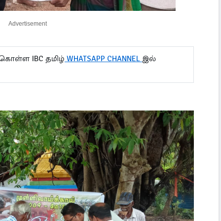
Advertisement
 கொள்ள IBC தமிழ்
WHATSAPP CHANNEL
இல்