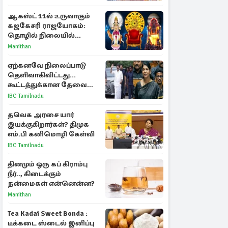
பரபரப்பு பேட்டி
ஆகஸ்ட் 11ல் உருவாகும்
கஜகேசரி ராஜயோகம்:
தொழில் நிலையில்
அதிர்ஷ்டம் பெறும் 3
Manithan
ராசிகள்!
ஏற்கனவே நிலைப்பாடு
தெளிவாகிவிட்டது...
கூட்டத்துக்கான தேவை
என்ன? - கனிமொழி
IBC Tamilnadu
விமர்சனம்
தவெக அரசை யார்
இயக்குகிறார்கள்? திமுக
எம்.பி கனிமொழி கேள்வி
IBC Tamilnadu
தினமும் ஒரு கப் கிராம்பு
நீர்.., கிடைக்கும்
நன்மைகள் என்னென்ன?
Manithan
Tea Kadai Sweet Bonda :
டீக்கடை ஸ்டைல் இனிப்பு