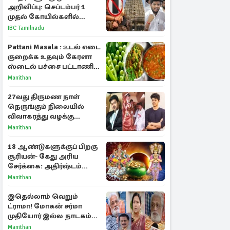
அறிவிப்பு: செப்டம்பர் 1
முதல் கோயில்களில்
மொபைலுக்கு தடை!
IBC Tamilnadu
Pattani Masala : உடல் எடை
குறைக்க உதவும் கேரளா
ஸ்டைல் பச்சை பட்டாணி
கிரேவி
Manithan
27வது திருமண நாள்
நெருங்கும் நிலையில்
விவாகரத்து வழக்கு
வாபஸ்! விஜய்யுடன்
Manithan
மீண்டும் இணைவாரா?
18 ஆண்டுகளுக்குப் பிறகு
சூரியன்- கேது அரிய
சேர்க்கை: அதிர்ஷ்டம்
பெறும் 3 ராசிகள்!
Manithan
இதெல்லாம் வெறும்
ட்ராமா! மோகன் சர்மா
முதியோர் இல்ல நாடகம்
குறித்து குட்டி பத்மினி
Manithan