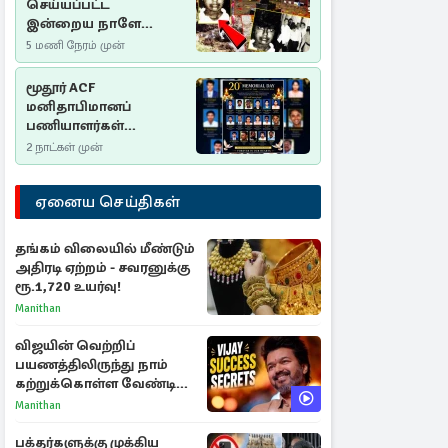
செய்யப்பட்ட
இன்றைய நாளே
செம்மணி
5 மணி நேரம் முன்
இனப்படுகொலை
தினம்…!
மூதூர் ACF
மனிதாபிமானப்
பணியாளர்கள்
படுகொலை (2006): 20
2 நாட்கள் முன்
ஆண்டுகளாகியும் நீதி
மறுக்கப்பட்ட
ஏனைய செய்திகள்
மனிதாபிமானப்
பேரவலம்
தங்கம் விலையில் மீண்டும்
அதிரடி ஏற்றம் - சவரனுக்கு
ரூ.1,720 உயர்வு!
Manithan
விஜயின் வெற்றிப்
பயணத்திலிருந்து நாம்
கற்றுக்கொள்ள வேண்டிய
முக்கிய 3 விடயங்கள்!
Manithan
பக்தர்களுக்கு முக்கிய