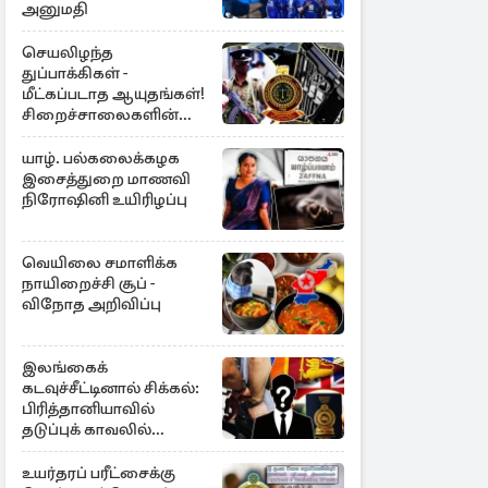
அனுமதி
செயலிழந்த
துப்பாக்கிகள் -
மீட்கப்படாத ஆயுதங்கள்!
சிறைச்சாலைகளின்
பாதுகாப்பில் பாரிய
அச்சுறுத்தல்
யாழ். பல்கலைக்கழக
இசைத்துறை மாணவி
நிரோஷினி உயிரிழப்பு
வெயிலை சமாளிக்க
நாயிறைச்சி சூப் -
விநோத அறிவிப்பு
இலங்கைக்
கடவுச்சீட்டினால் சிக்கல்:
பிரித்தானியாவில்
தடுப்புக் காவலில்
முன்னாள் எம்.பி!
உயர்தரப் பரீட்சைக்கு