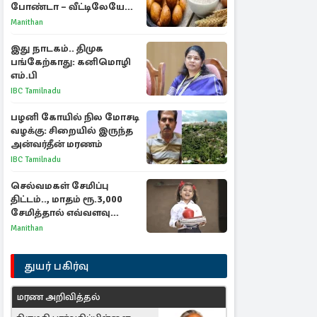
போண்டா – வீட்டிலேயே
செய்வது எப்படி?
Manithan
இது நாடகம்.. திமுக
பங்கேற்காது: கனிமொழி
எம்.பி
IBC Tamilnadu
பழனி கோயில் நில மோசடி
வழக்கு: சிறையில் இருந்த
அன்வர்தீன் மரணம்
IBC Tamilnadu
செல்வமகள் சேமிப்பு
திட்டம்.., மாதம் ரூ.3,000
சேமித்தால் எவ்வளவு
கிடைக்கும்?
Manithan
துயர் பகிர்வு
மரண அறிவித்தல்