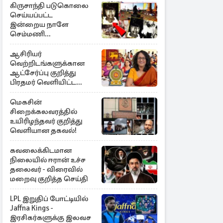
கிருசாந்தி படுகொலை
செய்யப்பட்ட
இன்றைய நாளே
செம்மணி
இனப்படுகொலை
தினம்…!
ஆசிரியர்
வெற்றிடங்களுக்கான
ஆட்சேர்ப்பு குறித்து
பிரதமர் வெளியிட்ட
அறிவிப்பு
மெகசின்
சிறைக்கலவரத்தில்
உயிரிழந்தவர் குறித்து
வெளியான தகவல்!
கவலைக்கிடமான
நிலையில் ஈரான் உச்ச
தலைவர் - விரைவில்
மறைவு குறித்த செய்தி
LPL இறுதிப் போட்டியில்
Jaffna Kings -
இரசிகர்களுக்கு இலவச