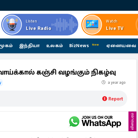
Listen
Watch
Live Radio
Live TV
மூகம்
இந்தியா
உலகம்
BizNews
ஏனையவை
New
ாய்க்கால் கஞ்சி வழங்கும் நிகழ்வு
y
a year ago
Report
விளம்பரம்