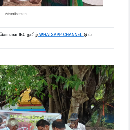
Advertisement
 கொள்ள IBC தமிழ்
WHATSAPP CHANNEL
இல்