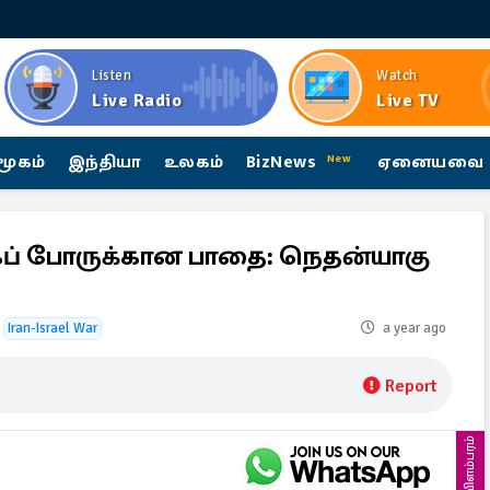
Listen
Watch
Live Radio
Live TV
மூகம்
இந்தியா
உலகம்
BizNews
ஏனையவை
New
லகப் போருக்கான பாதை: நெதன்யாகு
Iran-Israel War
a year ago
Report
விளம்பரம்