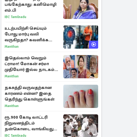
பங்கேற்காது: கனிமொழி
எம்.பி
IBC Tamilnadu
உடற்பயிற்சி செய்யும்
போது மார்பு வலி
வருகிறதா? கவனிக்க
வேண்டிய எச்சரிக்கை
Manithan
அறிகுறிகள்
இதெல்லாம் வெறும்
ட்ராமா! மோகன் சர்மா
முதியோர் இல்ல நாடகம்
குறித்து குட்டி பத்மினி
Manithan
பரபரப்பு பேட்டி
நகசுத்தி வருவதற்கான
காரணம் என்ன? இதை
தெரிந்து கொள்ளுங்கள்
Manithan
ரூ.900 கோடி லாட்டரி
நிறுவனத்திடம்
நன்கொடை வாங்கியது
ஏன்? உதயநிதி - ஆதவ்
IBC Tamilnadu