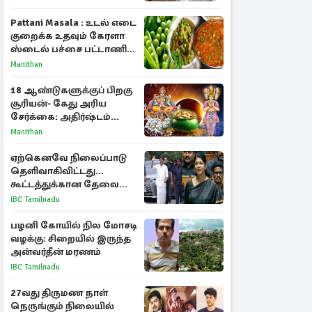
விவாதம்
Pattani Masala : உடல் எடை
குறைக்க உதவும் கேரளா
ஸ்டைல் பச்சை பட்டாணி
கிரேவி
Manithan
18 ஆண்டுகளுக்குப் பிறகு
சூரியன்- கேது அரிய
சேர்க்கை: அதிர்ஷ்டம்
பெறும் 3 ராசிகள்!
Manithan
ஏற்கெனவே நிலைப்பாடு
தெளிவாகிவிட்டது...
கூட்டத்துக்கான தேவை
என்ன? - கனிமொழி
IBC Tamilnadu
விமர்சனம்
பழனி கோயில் நில மோசடி
வழக்கு: சிறையில் இருந்த
அன்வர்தீன் மரணம்
IBC Tamilnadu
27வது திருமண நாள்
நெருங்கும் நிலையில்