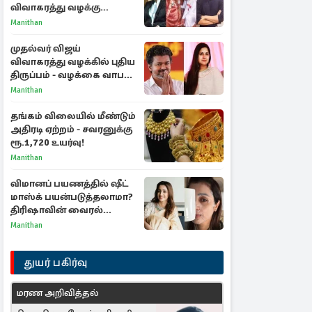
விவாகரத்து வழக்கு
வாபஸ்! விஜய்யுடன்
Manithan
மீண்டும் இணைவாரா?
முதல்வர் விஜய்
விவாகரத்து வழக்கில் புதிய
திருப்பம் - வழக்கை வாபஸ்
பெற்ற சங்கீதா!
Manithan
தங்கம் விலையில் மீண்டும்
அதிரடி ஏற்றம் - சவரனுக்கு
ரூ.1,720 உயர்வு!
Manithan
விமானப் பயணத்தில் ஷீட்
மாஸ்க் பயன்படுத்தலாமா?
திரிஷாவின் வைரல்
செல்ஃபிக்கு மருத்துவர்
Manithan
விளக்கம்
துயர் பகிர்வு
மரண அறிவித்தல்