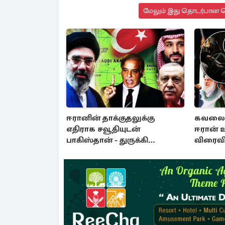
மேலும் இது தொடர்பான செ
ஈரானின் தாக்குதலுக்கு
கவலைக
எதிராக சவூதியுடன்
ஈரான் 
பாகிஸ்தான் - துருக்கி
விரைவி
ஒன்றிணைந்தன
செய்தி