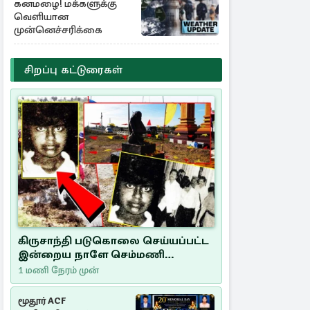
கனமழை! மக்களுக்கு
வெளியான
முன்னெச்சரிக்கை
சிறப்பு கட்டுரைகள்
கிருசாந்தி படுகொலை செய்யப்பட்ட
இன்றைய நாளே செம்மணி
இனப்படுகொலை தினம்…!
1 மணி நேரம் முன்
மூதூர் ACF