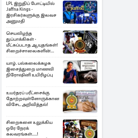
LPL இறுதிப் போட்டியில்
Jaffna Kings -
இரசிகர்களுக்கு இலவச
அனுமதி
செயலிழந்த
துப்பாக்கிகள் -
மீட்கப்படாத ஆயுதங்கள்!
சிறைச்சாலைகளின்
பாதுகாப்பில் பாரிய
அச்சுறுத்தல்
யாழ். பல்கலைக்கழக
இசைத்துறை மாணவி
நிரோஷினி உயிரிழப்பு
உயர்தரப் பரீட்சைக்கு
தோற்றவுள்ளோருக்கான
விசேட அறிவித்தல்!
சிறைகளை உலுக்கிய
ஒரே நேரக்
கலவரங்கள்....!