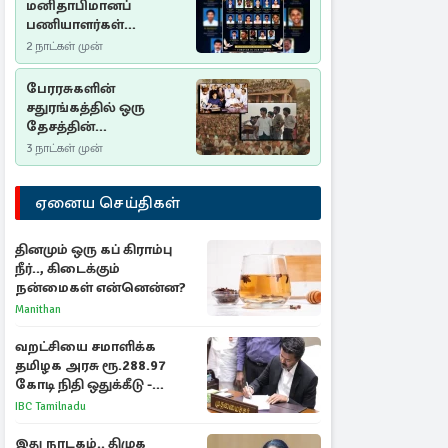
மனிதாபிமானப்
பணியாளர்கள்
படுகொலை (2006): 20
2 நாட்கள் முன்
ஆண்டுகளாகியும் நீதி
மறுக்கப்பட்ட
பேரரசுகளின்
மனிதாபிமானப்
சதுரங்கத்தில் ஒரு
பேரவலம்
தேசத்தின்
தீர்க்கதரிசனம் :
3 நாட்கள் முன்
சுதுமலை பிரகடனம்
ஒரு வரலாற்றுப் பாடம்
ஏனைய செய்திகள்
தினமும் ஒரு கப் கிராம்பு
நீர்.., கிடைக்கும்
நன்மைகள் என்னென்ன?
Manithan
வறட்சியை சமாளிக்க
தமிழக அரசு ரூ.288.97
கோடி நிதி ஒதுக்கீடு -
வெளியான அரசாணை
IBC Tamilnadu
இது நாடகம்.. திமுக