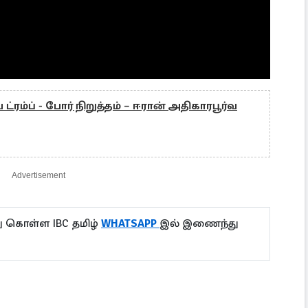
்ரம்ப் - போர் நிறுத்தம் – ஈரான் அதிகாரபூர்வ
Advertisement
ு கொள்ள IBC தமிழ்
WHATSAPP
இல் இணைந்து