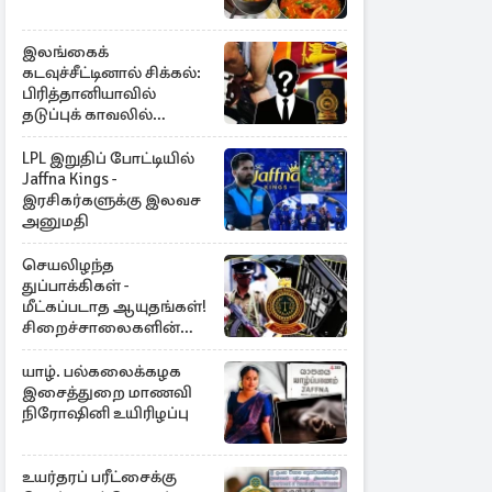
இலங்கைக்
கடவுச்சீட்டினால் சிக்கல்:
பிரித்தானியாவில்
தடுப்புக் காவலில்
முன்னாள் எம்.பி!
LPL இறுதிப் போட்டியில்
Jaffna Kings -
இரசிகர்களுக்கு இலவச
அனுமதி
செயலிழந்த
துப்பாக்கிகள் -
மீட்கப்படாத ஆயுதங்கள்!
சிறைச்சாலைகளின்
பாதுகாப்பில் பாரிய
அச்சுறுத்தல்
யாழ். பல்கலைக்கழக
இசைத்துறை மாணவி
நிரோஷினி உயிரிழப்பு
உயர்தரப் பரீட்சைக்கு