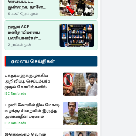
செய்யப்பட்ட
இன்றைய நாளே
செம்மணி
6 மணி நேரம் முன்
இனப்படுகொலை
தினம்…!
மூதூர் ACF
மனிதாபிமானப்
பணியாளர்கள்
படுகொலை (2006): 20
2 நாட்கள் முன்
ஆண்டுகளாகியும் நீதி
மறுக்கப்பட்ட
ஏனைய செய்திகள்
மனிதாபிமானப்
பேரவலம்
பக்தர்களுக்கு முக்கிய
அறிவிப்பு: செப்டம்பர் 1
முதல் கோயில்களில்
மொபைலுக்கு தடை!
IBC Tamilnadu
பழனி கோயில் நில மோசடி
வழக்கு: சிறையில் இருந்த
அன்வர்தீன் மரணம்
IBC Tamilnadu
இதெல்லாம் வெறும்