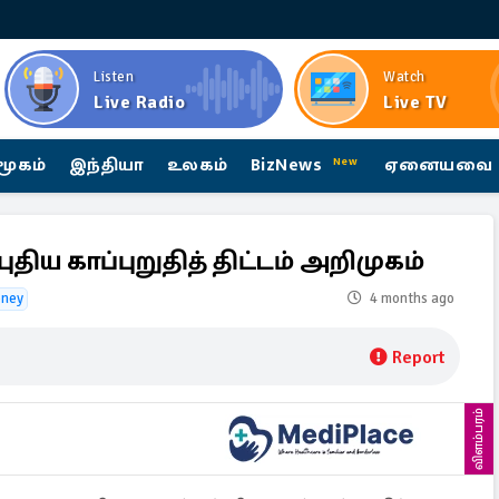
Listen
Watch
Live Radio
Live TV
மூகம்
இந்தியா
உலகம்
BizNews
ஏனையவை
New
ிய காப்புறுதித் திட்டம் அறிமுகம்
ney
4 months ago
Report
விளம்பரம்