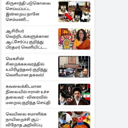
கிருசாந்தி படுகொலை
செய்யப்பட்ட
இன்றைய நாளே
செம்மணி
இனப்படுகொலை
தினம்…!
ஆசிரியர்
வெற்றிடங்களுக்கான
ஆட்சேர்ப்பு குறித்து
பிரதமர் வெளியிட்ட
அறிவிப்பு
மெகசின்
சிறைக்கலவரத்தில்
உயிரிழந்தவர் குறித்து
வெளியான தகவல்!
கவலைக்கிடமான
நிலையில் ஈரான் உச்ச
தலைவர் - விரைவில்
மறைவு குறித்த செய்தி
வெயிலை சமாளிக்க
நாயிறைச்சி சூப் -
விநோத அறிவிப்பு