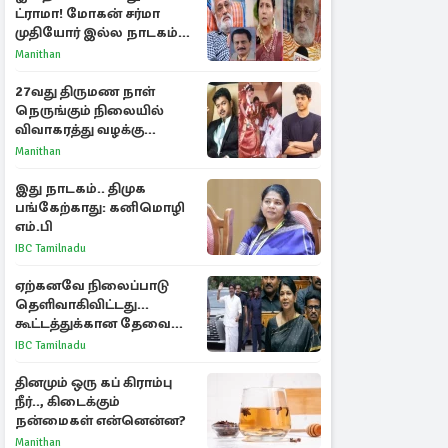
ட்ராமா! மோகன் சர்மா
முதியோர் இல்ல நாடகம்
குறித்து குட்டி பத்மினி
Manithan
பரபரப்பு பேட்டி
27வது திருமண நாள்
நெருங்கும் நிலையில்
விவாகரத்து வழக்கு
வாபஸ்! விஜய்யுடன்
Manithan
மீண்டும் இணைவாரா?
இது நாடகம்.. திமுக
பங்கேற்காது: கனிமொழி
எம்.பி
IBC Tamilnadu
ஏற்கனவே நிலைப்பாடு
தெளிவாகிவிட்டது...
கூட்டத்துக்கான தேவை
என்ன? - கனிமொழி
IBC Tamilnadu
விமர்சனம்
தினமும் ஒரு கப் கிராம்பு
நீர்.., கிடைக்கும்
நன்மைகள் என்னென்ன?
Manithan