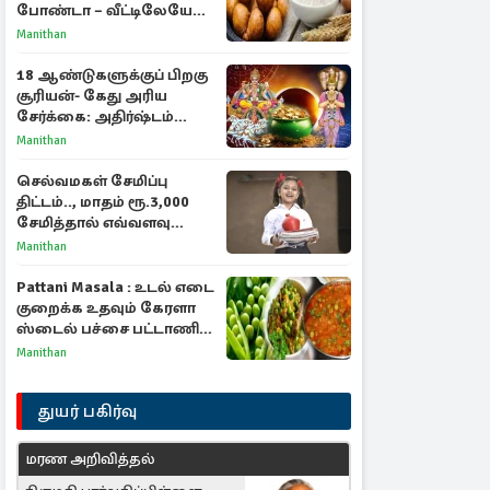
போண்டா – வீட்டிலேயே
செய்வது எப்படி?
Manithan
18 ஆண்டுகளுக்குப் பிறகு
சூரியன்- கேது அரிய
சேர்க்கை: அதிர்ஷ்டம்
பெறும் 3 ராசிகள்!
Manithan
செல்வமகள் சேமிப்பு
திட்டம்.., மாதம் ரூ.3,000
சேமித்தால் எவ்வளவு
கிடைக்கும்?
Manithan
Pattani Masala : உடல் எடை
குறைக்க உதவும் கேரளா
ஸ்டைல் பச்சை பட்டாணி
கிரேவி
Manithan
துயர் பகிர்வு
மரண அறிவித்தல்