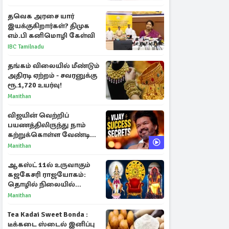
தவெக அரசை யார்
இயக்குகிறார்கள்? திமுக
எம்.பி கனிமொழி கேள்வி
IBC Tamilnadu
தங்கம் விலையில் மீண்டும்
அதிரடி ஏற்றம் - சவரனுக்கு
ரூ.1,720 உயர்வு!
Manithan
விஜயின் வெற்றிப்
பயணத்திலிருந்து நாம்
கற்றுக்கொள்ள வேண்டிய
முக்கிய 3 விடயங்கள்!
Manithan
ஆகஸ்ட் 11ல் உருவாகும்
கஜகேசரி ராஜயோகம்:
தொழில் நிலையில்
அதிர்ஷ்டம் பெறும் 3
Manithan
ராசிகள்!
Tea Kadai Sweet Bonda :
டீக்கடை ஸ்டைல் இனிப்பு