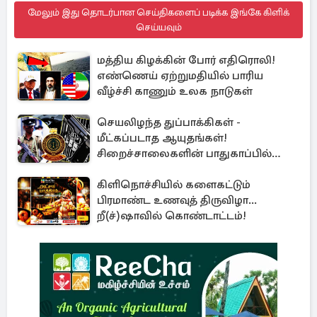
மேலும் இது தொடர்பான செய்திகளைப் படிக்க இங்கே கிளிக்
செய்யவும்
மத்திய கிழக்கின் போர் எதிரொலி!
எண்ணெய் ஏற்றுமதியில் பாரிய
வீழ்ச்சி காணும் உலக நாடுகள்
செயலிழந்த துப்பாக்கிகள் -
மீட்கப்படாத ஆயுதங்கள்!
சிறைச்சாலைகளின் பாதுகாப்பில்
பாரிய அச்சுறுத்தல்
கிளிநொச்சியில் களைகட்டும்
பிரமாண்ட உணவுத் திருவிழா...
றீ(ச்)ஷாவில் கொண்டாட்டம்!