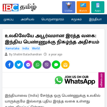
Listen
Watch
Apps
முகப்பு
அரசியல்
பொருளாதாரம்
சமூகம்
இந்தியா
உலகிலேயே அபூர்வமான இரத்த வகை:
இந்திய பெண்ணுக்கு நிகழ்ந்த அதிசயம்
Karnataka
India
World
By Shalini Balachandran
a year ago
விளம்பரம்
இந்தியாவை (India) சேர்ந்த ஒரு பெண்ணுக்கு உலகில்
யாருக்குமே இல்லாத புதிய இரத்த வகை உள்ளது