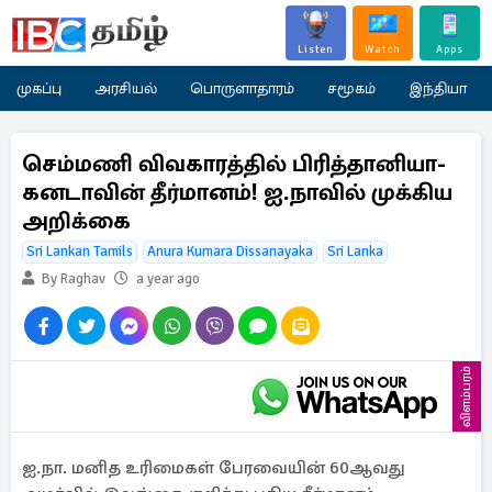
Listen
Watch
Apps
முகப்பு
அரசியல்
பொருளாதாரம்
சமூகம்
இந்தியா
செம்மணி விவகாரத்தில் பிரித்தானியா-
கனடாவின் தீர்மானம்! ஐ.நாவில் முக்கிய
அறிக்கை
Sri Lankan Tamils
Anura Kumara Dissanayaka
Sri Lanka
By Raghav
a year ago
விளம்பரம்
ஐ.நா. மனித உரிமைகள் பேரவையின் 60ஆவது