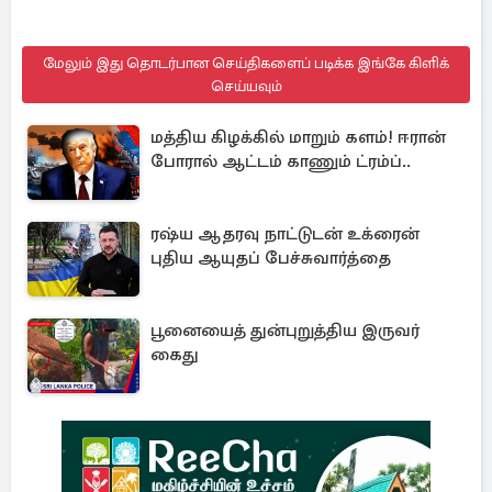
மேலும் இது தொடர்பான செய்திகளைப் படிக்க இங்கே கிளிக்
செய்யவும்
மத்திய கிழக்கில் மாறும் களம்! ஈரான்
போரால் ஆட்டம் காணும் ட்ரம்ப்..
ரஷ்ய ஆதரவு நாட்டுடன் உக்ரைன்
புதிய ஆயுதப் பேச்சுவார்த்தை
பூனையைத் துன்புறுத்திய இருவர்
கைது