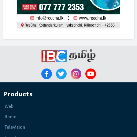
Products
Web
Radio
Television