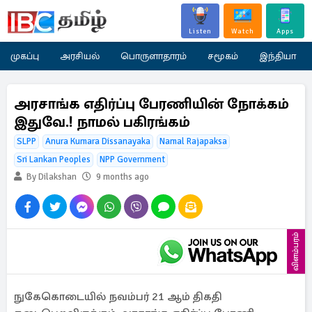
Listen
Watch
Apps
முகப்பு
அரசியல்
பொருளாதாரம்
சமூகம்
இந்தியா
அரசாங்க எதிர்ப்பு பேரணியின் நோக்கம்
இதுவே.! நாமல் பகிரங்கம்
SLPP
Anura Kumara Dissanayaka
Namal Rajapaksa
Sri Lankan Peoples
NPP Government
By Dilakshan
9 months ago
விளம்பரம்
நுகேகொடையில் நவம்பர் 21 ஆம் திகதி