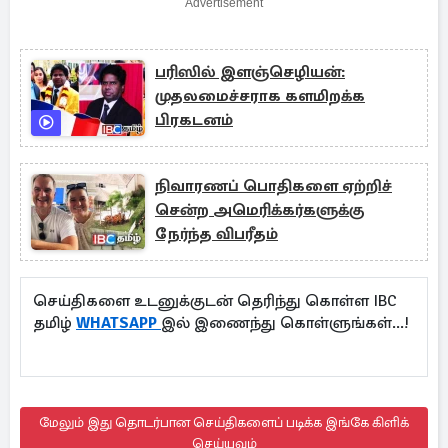
Advertisement
பரிஸில் இளஞ்செழியன்:
முதலமைச்சராக களமிறக்க
பிரகடனம்
நிவாரணப் பொதிகளை ஏற்றிச்
சென்ற அமெரிக்கர்களுக்கு
நேர்ந்த விபரீதம்
செய்திகளை உடனுக்குடன் தெரிந்து கொள்ள IBC
தமிழ்
WHATSAPP
இல் இணைந்து கொள்ளுங்கள்...!
மேலும் இது தொடர்பான செய்திகளைப் படிக்க இங்கே கிளிக்
செய்யவும்