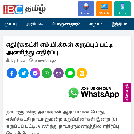
Listen
Watch
Apps
முகப்பு
அரசியல்
பொருளாதாரம்
சமூகம்
இந்தியா
எதிர்க்கட்சி எம்.பி.க்கள் கருப்புப் பட்டி
அணிந்து எதிர்ப்பு
By Thulsi
a month ago
விளம்பரம்
நாடாளுமன்ற அமர்வுகள் ஆரம்பமான போது,
எதிர்க்கட்சி நாடாளுமன்ற உறுப்பினர்கள் இன்று (8)
கருப்புப் பட்டி அணிந்து நாடாளுமன்றத்தில் எதிர்ப்பு
வெளியிட்டனர்.