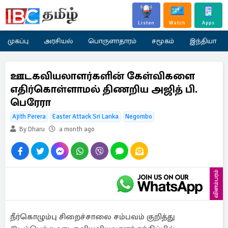
Listen
Watch
Apps
முகப்பு
அரசியல்
பொருளாதாரம்
சமூகம்
இந்தியா
ஊடகவியலாளர்களின் கேள்விகளை
எதிர்கொள்ளாமல் திணறிய அஜித் பி.
பெரேரா
Ajith Perera
Easter Attack Sri Lanka
Negombo
By Dharu
a month ago
விளம்பரம்
நீர்கொழும்பு சிறைச்சாலை சம்பவம் குறித்து