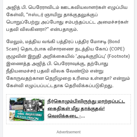
அஜித் பி. பெரேராவிடம் ஊடகவியலாளர்கள் எழுப்பிய
கேள்வி, “ஈஸ்டர் ஞாயிறு தாக்குதலுக்குப்
பொறுப்பேற்று அப்போது சம்பந்தப்பட்ட அமைச்சர்கள்
பதவி விலகினரா?” என்பதாகும்.
மேலும், மத்திய வங்கி பத்திரப் பத்திர மோசடி (Bond
Scam) தொடர்பாக விசாரணை நடத்திய கோப் (COPE)
குழுவின் இறுதி அறிக்கையில் ‘அடிக்குறிப்பு’ (Footnote)
இணைத்த அஜித் பி. பெரேராவுக்கு, தற்போது
நீதியமைச்சர் பதவி விலக வேண்டும் என்று
கோருவதற்கான நெறிமுறை உரிமை உள்ளதா? என்றும்
கேள்வி எழுப்பப்பட்டதாக தெரிவிக்கப்படுகிறது.
நீர்கொழும்பிலிருந்து மாற்றப்பட்ட
கைதிகள் மீது தாக்குதல்!
வெலிக்கடை -
அங்குனுகோலாவில் இருவர் பலி
Advertisement