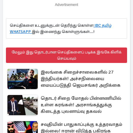
Advertisement
செய்திகளை உடனுக்குடன் தெரிந்து கொள்ள
IBC தமிழ்
WHATSAPP
இல் இணைந்து கொள்ளுங்கள்...!
மேலும் இது தொடர்பான செய்திகளைப் படிக்க இங்கே கிளிக்
செய்யவும்
இலங்கை சிறைச்சாலைகளில் 27
இந்தியர்கள்! அச்சநிலையை
மையப்படுத்தி ஜெயசங்கர் அறிக்கை
தொடர் சிறை மோதல் பின்னணியில்
உள்ள கரங்கள்! அரசாங்கத்துக்கு
கிடைத்த புலனாய்வு தகவல்
சவுதியின் பாதுகாப்புக்கு உத்தரவாதம்
இல்லை! ஈரான் விடுத்த பகிரங்க