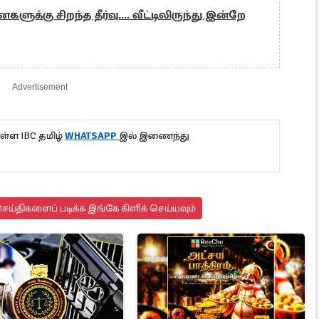
ளுக்கு சிறந்த தீர்வு.... வீட்டிலிருந்து இன்றே
Advertisement
்ள IBC தமிழ்
WHATSAPP
இல் இணைந்து
ய்திகளைப் படிக்க இங்கே கிளிக் செய்யவும்