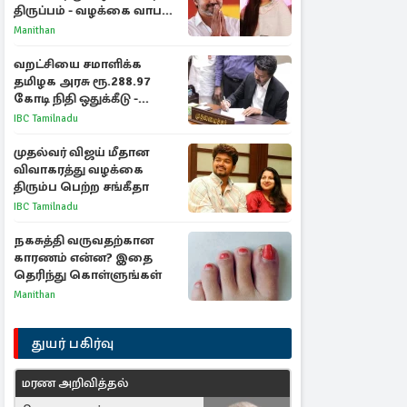
திருப்பம் - வழக்கை வாபஸ்
பெற்ற சங்கீதா!
Manithan
வறட்சியை சமாளிக்க
தமிழக அரசு ரூ.288.97
கோடி நிதி ஒதுக்கீடு -
வெளியான அரசாணை
IBC Tamilnadu
முதல்வர் விஜய் மீதான
விவாகரத்து வழக்கை
திரும்ப பெற்ற சங்கீதா
IBC Tamilnadu
நகசுத்தி வருவதற்கான
காரணம் என்ன? இதை
தெரிந்து கொள்ளுங்கள்
Manithan
துயர் பகிர்வு
மரண அறிவித்தல்