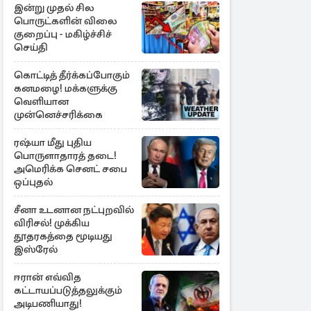
இன்று முதல் சில
பொருட்களின் விலை
குறைப்பு - மகிழ்ச்சிச்
செய்தி
கொட்டித் தீர்க்கப்போகும்
கனமழை! மக்களுக்கு
வெளியான
முன்னெச்சரிக்கை
ரஷ்யா மீது புதிய
பொருளாதாரத் தடை!
அமெரிக்க செனட் சபை
ஒப்புதல்
சீனா உடனான நட்புறவில்
விரிசல்! முக்கிய
தூதரகத்தை மூடியது
இஸ்ரேல்
ஈரான் எவ்வித
கட்டாயப்படுத்தலுக்கும்
அடிபணியாது!