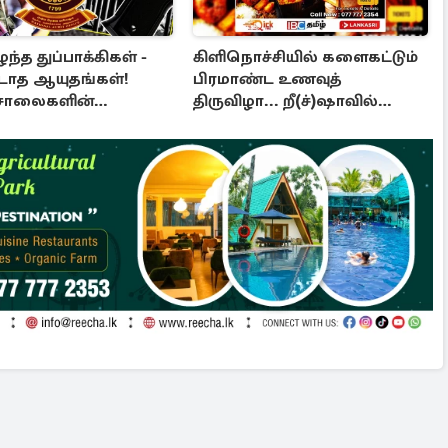
்த துப்பாக்கிகள் -
கிளிநொச்சியில் களைகட்டும்
படாத ஆயுதங்கள்!
பிரமாண்ட உணவுத்
்சாலைகளின்
திருவிழா... றீ(ச்)ஷாவில்
்பில் பாரிய
கொண்டாட்டம்!
த்தல்