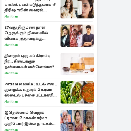
மாஸ்க் பயன்படுத்தலாமா?
திரிஷாவின் வைரல்
செல்ஃபிக்கு மருத்துவர்
Manithan
விளக்கம்
27வது திருமண நாள்
நெருங்கும் நிலையில்
விவாகரத்து வழக்கு
வாபஸ்! விஜய்யுடன்
Manithan
மீண்டும் இணைவாரா?
தினமும் ஒரு கப் கிராம்பு
நீர்.., கிடைக்கும்
நன்மைகள் என்னென்ன?
Manithan
Pattani Masala : உடல் எடை
குறைக்க உதவும் கேரளா
ஸ்டைல் பச்சை பட்டாணி
கிரேவி
Manithan
இதெல்லாம் வெறும்
ட்ராமா! மோகன் சர்மா
முதியோர் இல்ல நாடகம்
குறித்து குட்டி பத்மினி
Manithan