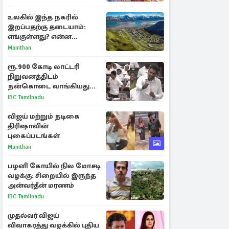
பரபரப்பு பேட்டி
உலகில் இந்த நகரில்
இறப்பதற்கு தடையாம்:
எங்குள்ளது? என்ன
காரணம் தெரியுமா?
Manithan
ரூ.900 கோடி லாட்டரி
நிறுவனத்திடம்
நன்கொடை வாங்கியது
ஏன்? உதயநிதி - ஆதவ்
IBC Tamilnadu
விவாதம்
விஜய் மற்றும் நடிகை
திரிஷாவின்
புகைப்படங்கள்
Manithan
பழனி கோயில் நில மோசடி
வழக்கு: சிறையில் இருந்த
அன்வர்தீன் மரணம்
IBC Tamilnadu
முதல்வர் விஜய்
விவாகரத்து வழக்கில் புதிய