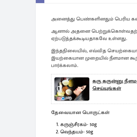
அனைத்து பெண்களினதும் பெரிய க
ஆனால் அதனை பெற்றுக்கொள்வதற்கா
ஏற்படுத்தக்கூடியதாகவே உள்ளது.
இந்தநிலையில், எவ்வித செயற்கை
இயற்கையான முறையில் நீளமான கூந
பார்க்கலாம்.
கரு கருன்னு நீள
செய்யுங்கள்
தேவையான பொருட்கள்
கருஞ்சீரகம்- 50g
வெந்தயம்- 50g