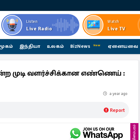
Listen
Watch
Live Radio
Live TV
மூகம்
இந்தியா
உலகம்
BizNews
ஏனையவை
New
்ற முடி வளர்ச்சிக்கான எண்ணெய் :
a year ago
Report
விளம்பரம்