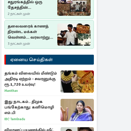
சதுரங்கத்தில் ஒரு
தேசத்தின்
தீர்க்கதரிசனம் :
2 நாட்கள் முன்
சுதுமலை பிரகடனம்
ஒரு வரலாற்றுப் பாடம்
தலைவரைக் காணத்
திரண்ட மக்கள்
வெள்ளம்... வரலாற்றுச்
சிறப்புமிக்க சுதுமலைப்
3 நாட்கள் முன்
பிரகடனம்…
ஏனைய செய்திகள்
தங்கம் விலையில் மீண்டும்
அதிரடி ஏற்றம் - சவரனுக்கு
ரூ.1,720 உயர்வு!
Manithan
இது நாடகம்.. திமுக
பங்கேற்காது: கனிமொழி
எம்.பி
IBC Tamilnadu
விமானப் பயணத்தில் ஷீட்