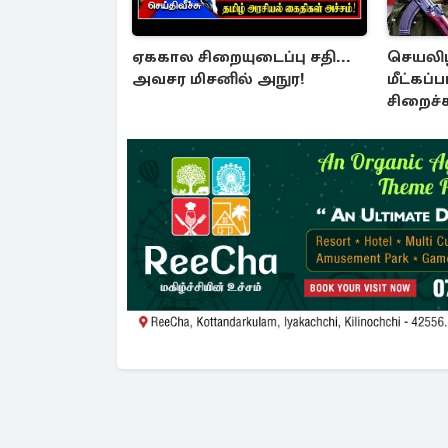
ஏககால சிறையுடைப்பு சதி...
செயலிழந
அவசர மிசனில் அநுர!
மீட்கப்
சிறைச
பாதுகாப
அச்சுறு