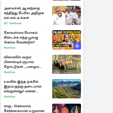
அமைச்சர் ஆனந்தை
சந்தித்து பேசிய அதிமுக
எம்.எல்.ஏ.க்கள்
IBC Tamilnadu
கோடீஸ்வர யோகம்
கிடைக்க எந்த பூஜை
செய்ய வேண்டும்?
Manithan
விரைவில் வரும்
பிளாஸ்டிக் ரூபாய்
நோட்டுகள்.., பழைய
காகித நோட்டுகள்
Manithan
செல்லுமா?
உலகில் இந்த நகரில்
இறப்பதற்கு தடையாம்:
எங்குள்ளது? என்ன
காரணம் தெரியுமா?
Manithan
ராகு - செவ்வாய்
சேர்க்கையால் உருவான