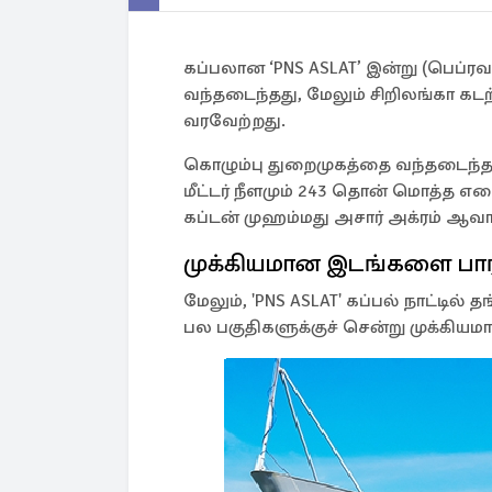
கப்பலான ‘PNS ASLAT’ இன்று (பெப்ர
வந்தடைந்தது, மேலும் சிறிலங்கா கட
வரவேற்றது.
கொழும்பு துறைமுகத்தை வந்தடைந்த 'P
மீட்டர் நீளமும் 243 தொன் மொத்த எ
கப்டன் முஹம்மது அசார் அக்ரம் ஆவார
முக்கியமான இடங்களை பார்
மேலும், 'PNS ASLAT' கப்பல் நாட்டில் த
பல பகுதிகளுக்குச் சென்று முக்கியம