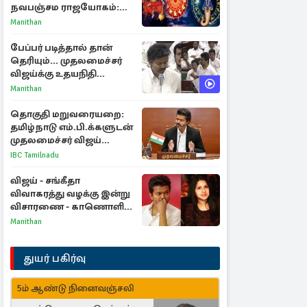
நவபஞ்சம ராஜயோகம்:
அதிர்ஷ்டம் பெறும் 3
Manithan
ராசிகள்!
பேப்பர் படித்தால் தான்
தெரியும்... முதலமைச்சர்
விஜய்க்கு உதயநிதி
ஸ்டாலின் பதிலடி
Manithan
தொகுதி மறுவரையறை:
தமிழ்நாடு எம்.பி.க்களுடன்
முதலமைச்சர் விஜய்
ஆலோசனை
IBC Tamilnadu
விஜய் - சங்கீதா
விவாகரத்து வழக்கு இன்று
விசாரணை - காணொளி
மூலம் ஆஜராக வாய்ப்பு
Manithan
துயர் பகிர்வு
5ம் ஆண்டு நினைவஞ்சலி