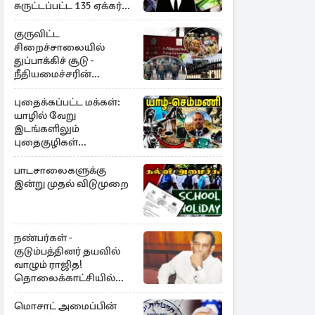
சுருட்டப்பட்ட 135 ஏக்கர்
தேயிலைத் தோட்டம்
குருவிட்ட
சிறைச்சாலையில்
துப்பாக்கிச் சூடு -
நீதியமைச்சரின்
அறிவிப்பு
புதைக்கப்பட்ட மக்கள்:
யாழில் வேறு
இடங்களிலும்
புதைகுழிகள்
இருக்கலாம்..!
எழுமாற்றாக அகழ்வு
பாடசாலைகளுக்கு
இன்று முதல் விடுமுறை
நண்பர்கள் -
குடும்பத்தினர் தயவில்
வாழும் ராஜித!
தொலைக்காட்சியில்
குமுறல்
மொசாட் அமைப்பின்