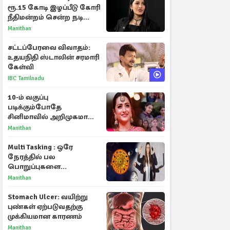
ரூ.15 கோடி இழப்பீடு கோரி
நீதிமன்றம் சென்ற நடிகை
ஸ்ருதி ஹாசன்!
Manithan
சட்டப்பேரவை விவாதம்:
உதயநிதி ஸ்டாலின் சரமாரி
கேள்வி
IBC Tamilnadu
10-ம் வகுப்பு
படிக்கும்போதே
சினிமாவில் அறிமுகமான
த்ரிஷா! உண்மையை
Manithan
பகிர்ந்த இயக்குநர் பிரவீன்
காந்தி
Multi Tasking : ஒரே
நேரத்தில் பல
பொறுப்புகளை
கையாளும் டாப் 3 ராசிகள்!
Manithan
Stomach Ulcer: வயிற்று
புண்கள் ஏற்படுவதற்கு
முக்கியமான காரணம்
Manithan