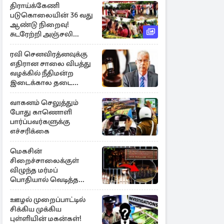
திராய்க்கேணி
படுகொலையின் 36 வது
ஆண்டு நிறைவு!
சுடரேற்றி அஞ்சலி
செலுத்திய மக்கள்
ரவி செனவிரத்னவுக்கு
எதிரான சாலை விபத்து
வழக்கில் நீதிமன்ற
இடைக்கால தடை
உத்தரவு!
வாகனம் செலுத்தும்
போது காணொளி
பார்ப்பவர்களுக்கு
எச்சரிக்கை
மெகசின்
சிறைச்சாலைக்குள்
விழுந்த மர்மப்
பொதியால் வெடித்த
மோதல் - ஒருவர் பலி :
பலர் காயம்
ஊழல் முறைப்பாட்டில்
சிக்கிய முக்கிய
புள்ளியின் மகன்கள்!