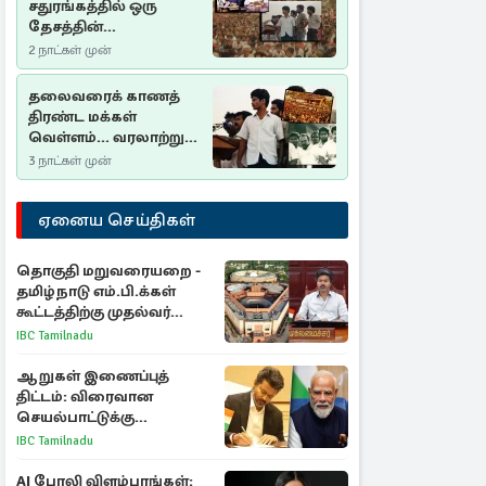
சதுரங்கத்தில் ஒரு
தேசத்தின்
தீர்க்கதரிசனம் :
2 நாட்கள் முன்
சுதுமலை பிரகடனம்
ஒரு வரலாற்றுப் பாடம்
தலைவரைக் காணத்
திரண்ட மக்கள்
வெள்ளம்... வரலாற்றுச்
சிறப்புமிக்க சுதுமலைப்
3 நாட்கள் முன்
பிரகடனம்…
ஏனைய செய்திகள்
தொகுதி மறுவரையறை -
தமிழ்நாடு எம்.பி.க்கள்
கூட்டத்திற்கு முதல்வர்
விஜய் அழைப்பு
IBC Tamilnadu
ஆறுகள் இணைப்புத்
திட்டம்: விரைவான
செயல்பாட்டுக்கு
பிரதமருக்கு முதலமைச்சர்
IBC Tamilnadu
கடிதம்
AI போலி விளம்பரங்கள்: