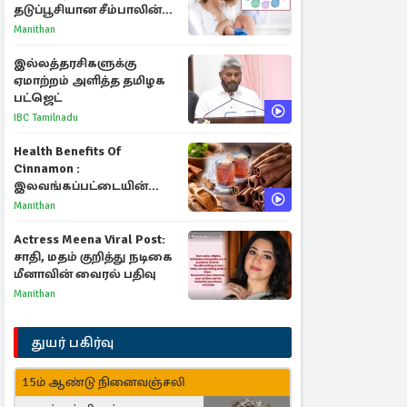
தடுப்பூசியான சீம்பாலின்
முக்கியத்துவம்!
Manithan
இல்லத்தரசிகளுக்கு
ஏமாற்றம் அளித்த தமிழக
பட்ஜெட்
IBC Tamilnadu
Health Benefits Of
Cinnamon :
இலவங்கப்பட்டையின்
மருத்துவ குணங்களும்
Manithan
ஆரோக்கிய
நன்மைகளும்!
Actress Meena Viral Post:
சாதி, மதம் குறித்து நடிகை
மீனாவின் வைரல் பதிவு
Manithan
துயர் பகிர்வு
15ம் ஆண்டு நினைவஞ்சலி