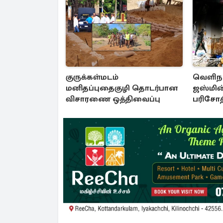
குருக்கள்மடம்
வெளிநா
மனிதப்புதைகுழி தொடர்பான
ஜஸ்மின்
விசாரணை ஒத்திவைப்பு
பரிசோதி
வெளிச்ச