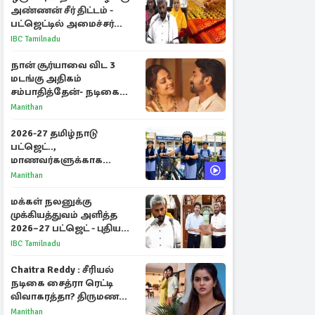
அண்ணன் சீர் திட்டம் -
பட்ஜெட்டில் அமைச்சர்
மரிய வில்சன் அறிவிப்பு!
IBC Tamilnadu
நான் சூர்யாவை விட 3
மடங்கு அதிகம்
சம்பாதித்தேன்- நடிகை
ஜோதிகா
Manithan
2026-27 தமிழ்நாடு
பட்ஜெட்..,
மாணவர்களுக்காக
வெளியான முக்கிய
Manithan
அறிவிப்புகள்
மக்கள் நலனுக்கு
முக்கியத்துவம் அளித்த
2026–27 பட்ஜெட் - புதிய
நலத்திட்டங்கள்
IBC Tamilnadu
என்னென்ன?
Chaitra Reddy : சீரியல்
நடிகை சைத்ரா ரெட்டி
விவாகரத்தா? திருமண
புகைப்படங்களை நீக்கம்
Manithan