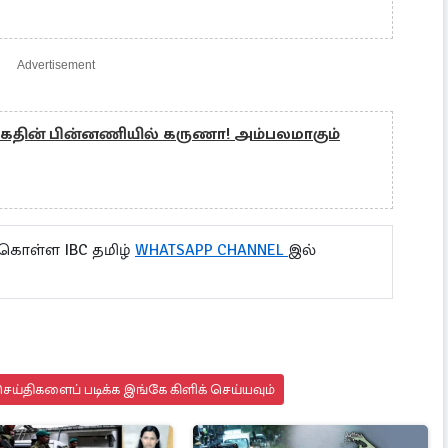
Advertisement
தின் பின்னணியில் கருணா! அம்பலமாகும்
 கொள்ள IBC தமிழ்
WHATSAPP CHANNEL
இல்
ய்திகளைப் படிக்க இங்கே கிளிக் செய்யவும்