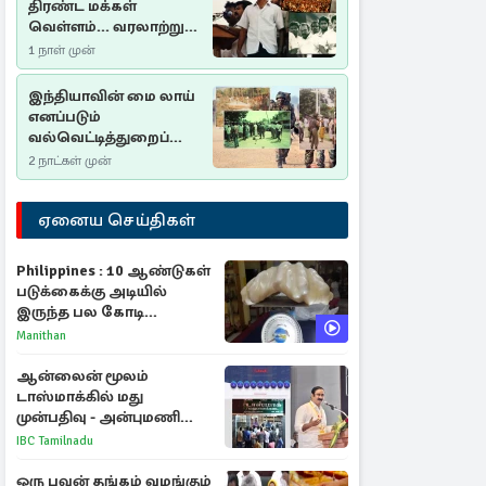
திரண்ட மக்கள்
வெள்ளம்... வரலாற்றுச்
சிறப்புமிக்க சுதுமலைப்
1 நாள் முன்
பிரகடனம்…
இந்தியாவின் மை லாய்
எனப்படும்
வல்வெட்டித்துறைப்
படுகொலை…
2 நாட்கள் முன்
ஏனைய செய்திகள்
Philippines : 10 ஆண்டுகள்
படுக்கைக்கு அடியில்
இருந்த பல கோடி
மதிப்புள்ள அரிய முத்து!
Manithan
ஆன்லைன் மூலம்
டாஸ்மாக்கில் மது
முன்பதிவு - அன்புமணி
ராமதாஸ் எதிர்ப்பு
IBC Tamilnadu
ஒரு பவுன் தங்கம் வழங்கும்