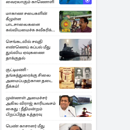
வைரலாகும் காணொளி
மாகாண சபைகளின்
கீழுள்ள
பாடசாலைகளை
கல்வியமைச்சு சுவீகரிக்க
சட்டமில்லை :
கிடைத்தது வெற்றி
செங்கடலில் சவுதி
எண்ணெய் கப்பல் மீது
துல்லிய ஏவுகணை
தாக்குதல்
குட்டிமணி -
தங்கத்துரைக்கு சிலை
அமைப்பதற்கான தடை
நீக்கம்!
முன்னாள் அமைச்சர்
அகில விராஜ் காரியவசம்
கைது : நீதிமன்றம்
பிறப்பித்த உத்தரவு
பெண் காசாளர் மீது