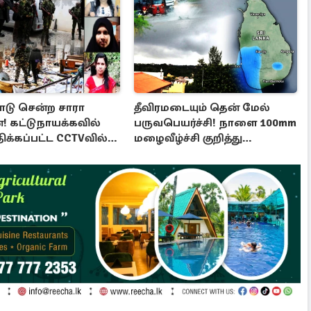
டு சென்ற சாரா
தீவிரமடையும் தென் மேல்
! கட்டுநாயக்கவில்
பருவபெயர்ச்சி! நாளை 100mm
க்கப்பட்ட CCTVவில்
மழைவீழ்ச்சி குறித்து
த்துக்கு வந்த தகவல்
எச்சரிக்கை