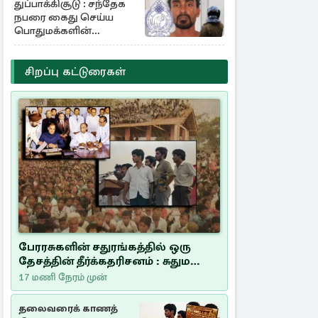
துப்பாக்கிசூடு : சந்தேக
நபரை கைது செய்ய
பொதுமக்களின்
உதவியை நாடும்
காவல்துறை
சிறப்பு கட்டுரைகள்
பேரரசுகளின் சதுரங்கத்தில் ஒரு
தேசத்தின் தீர்க்கதரிசனம் : சுதுமலை
பிரகடனம் ஒரு வரலாற்றுப் பாடம்
17 மணி நேரம் முன்
தலைவரைக் காணத்