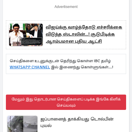
Advertisement
விஜய்க்கு வாழ்த்தோடு எச்சரிக்கை
விடுத்த ஸ்டாலின்...! சூடுபிடிக்க
ஆரம்பமான புதிய ஆட்சி
செய்திகளை உடனுக்குடன் தெரிந்து கொள்ள IBC தமிழ்
WHATSAPP CHANNEL
இல் இணைந்து கொள்ளுங்கள்...!
மேலும் இது தொடர்பான செய்திகளைப் படிக்க இங்கே கிளிக்
செய்யவும்
ஜப்பானைத் தாக்கியது டொல்பின்
புயல்