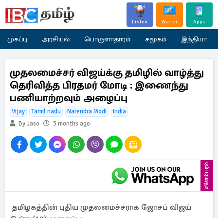
Listen
Watch
Apps
முகப்பு
அரசியல்
பொருளாதாரம்
சமூகம்
இந்தியா
முதலமைச்சர் விஜய்க்கு தமிழில் வாழ்த்து
தெரிவித்த பிரதமர் மோடி : இணைந்து
பணியாற்றவும் அழைப்பு
Vijay
Tamil nadu
Narendra Modi
India
By Jaso
3 months ago
விளம்பரம்
தமிழகத்தின் புதிய முதலமைச்சராக ஜோசப் விஜய்