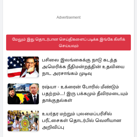
Advertisement
மேலும் இது தொடர்பான செய்திகளைப் படிக்க இங்கே கிளிக்
செய்யவும்
பசிலை இலங்கைக்கு நாடு கடத்த
அமெரிக்க நீதிமன்றத்தின் உதவியை
நாட அரசாங்கம் முடிவு
ரஷ்யா - உக்ரைன் போரில் மீண்டும்
பதற்றம்...! இரு பக்கமும் தீவிரமடையும்
தாக்குதல்கள்
உயர்தர மற்றும் புலமைப்பரிசில்
பரீட்சைகள் தொடர்பில் வெளியான
அறிவிப்பு