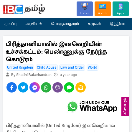
Listen
Watch
Apps
முகப்பு
அரசியல்
பொருளாதாரம்
சமூகம்
இந்தியா
பிரித்தானியாவில் இனவெறியின்
உச்சக்கட்டம்: பெண்ணுக்கு நேர்ந்த
கொடூரம்
United Kingdom
Child Abuse
Law and Order
World
By Shalini Balachandran
a year ago
விளம்பரம்
பிரித்தானியாவில் (United Kingdom) இனவெறியால்