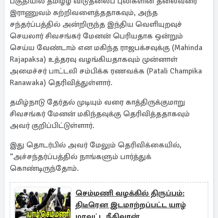
பகுதியில் தமிழீழ விடுதலைப் புலிகளின் தலைவரை
இராணுவம் சுற்றிவளைத்ததாகவும், அந்த
சந்தர்ப்பத்தில் அன்றிருந்த இந்திய வெளியுறவுச்
செயலார் சிவசங்கர் மேனன் பெரியதாக ஒன்றும்
செய்ய வேண்டாம் என மகிந்த ராஜபக்சவுக்கு (Mahinda
Rajapaksa) உத்தரவு வழங்கியதாகவும் முன்னாள்
அமைச்சர் பாட்டலி சம்பிக்க ரணவக்க (Patali Champika
Ranawaka) தெரிவித்துள்ளார்.
தமிழ்நாடு தேர்தல் முடியும் வரை காத்திருக்குமாறு
சிவசங்கர் மேனன் மகிந்தவுக்கு தெரிவித்ததாகவும்
அவர் குறிப்பிட்டுள்ளார்.
இது தொடர்பில் அவர் மேலும் தெரிவிக்கையில்,
“அச்சந்தர்ப்பத்தில் நாங்களும் பார்த்துக்
கொண்டிருந்தோம்.
செம்மணி வழக்கில் திருப்பம்:
திடீரென இடமாற்றப்பட்ட யாழ்
மாவட்ட நீதிவான்