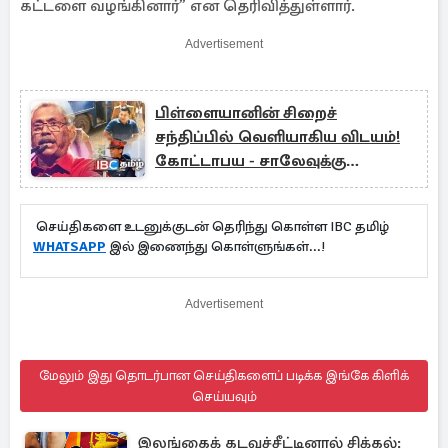
கட்டளை வழங்கினார்” என தெரிவித்துள்ளார்.
Advertisement
பிள்ளையானின் சிறைச்
சந்திப்பில் வெளியாகிய விடயம்!
கோட்டாபய - சாலேவுக்கு
வலைவீச்சு
செய்திகளை உடனுக்குடன் தெரிந்து கொள்ள IBC தமிழ்
WHATSAPP
இல் இணைந்து கொள்ளுங்கள்...!
Advertisement
மேலும் இது தொடர்பான செய்திகளைப் படிக்க இங்கே கிளிக்
செய்யவும்
இலங்கைக் கடவுச்சீட்டினால் சிக்கல்: