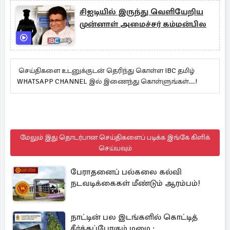
சிஐடியில் இருந்து வெளியேறிய
முன்னாள் அமைச்சர் கம்மன்பில
செய்திகளை உடனுக்குடன் தெரிந்து கொள்ள IBC தமிழ்
WHATSAPP CHANNEL இல் இணைந்து கொள்ளுங்கள்...!
மேலும் இது தொடர்பான செய்திகளைப் படிக்க இங்கே கிளிக்
செய்யவும்
பேராதனைப் பல்கலை கல்வி
நடவடிக்கைகள் மீண்டும் ஆரம்பம்!
நாட்டின் பல இடங்களில் கொட்டித்
தீர்க்கப்போகும் மழை :