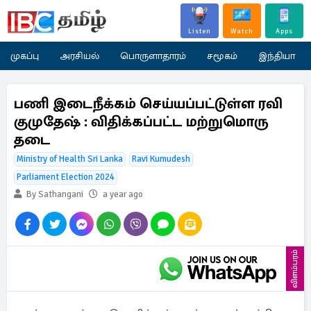
Listen
Watch
Apps
முகப்பு
அரசியல்
பொருளாதாரம்
சமூகம்
இந்தியா
பணி இடைநீக்கம் செய்யப்பட்டுள்ள ரவி
குமுதேஷ் : விதிக்கப்பட்ட மற்றுமொரு
தடை
Ministry of Health Sri Lanka
Ravi Kumudesh
Parliament Election 2024
By Sathangani
a year ago
விளம்பரம்