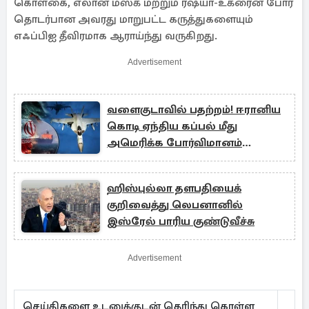
கொள்கை, எலான் மஸ்க் மற்றும் ரஷ்யா-உக்ரைன் போர்
தொடர்பான அவரது மாறுபட்ட கருத்துகளையும்
எஃப்பிஐ தீவிரமாக ஆராய்ந்து வருகிறது.
Advertisement
வளைகுடாவில் பதற்றம்! ஈரானிய
கொடி ஏந்திய கப்பல் மீது
அமெரிக்க போர்விமானம்
தாக்குதல்
ஹிஸ்புல்லா தளபதியைக்
குறிவைத்து லெபனானில்
இஸ்ரேல் பாரிய குண்டுவீச்சு
Advertisement
செய்திகளை உடனுக்குடன் தெரிந்து கொள்ள