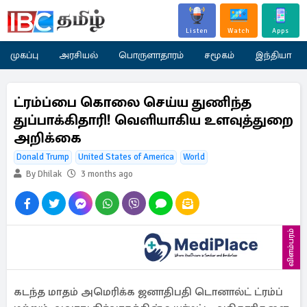
Listen
Watch
Apps
முகப்பு
அரசியல்
பொருளாதாரம்
சமூகம்
இந்தியா
ட்ரம்ப்பை கொலை செய்ய துணிந்த
துப்பாக்கிதாரி! வெளியாகிய உளவுத்துறை
அறிக்கை
Donald Trump
United States of America
World
By Dhilak
3 months ago
விளம்பரம்
கடந்த மாதம் அமெரிக்க ஜனாதிபதி டொனால்ட் ட்ரம்ப்