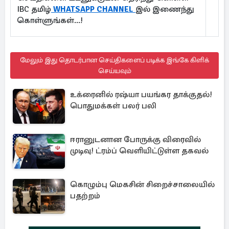
IBC தமிழ்
WHATSAPP CHANNEL
இல் இணைந்து
கொள்ளுங்கள்...!
மேலும் இது தொடர்பான செய்திகளைப் படிக்க இங்கே கிளிக்
செய்யவும்
உக்ரைனில் ரஷ்யா பயங்கர தாக்குதல்!
பொதுமக்கள் பலர் பலி
ஈரானுடனான போருக்கு விரைவில்
முடிவு! ட்ரம்ப் வெளியிட்டுள்ள தகவல்
கொழும்பு மெகசின் சிறைச்சாலையில்
பதற்றம்