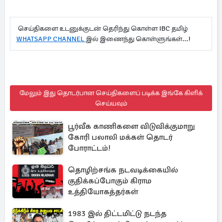
செய்திகளை உடனுக்குடன் தெரிந்து கொள்ள IBC தமிழ்
WHATSAPP CHANNEL
இல் இணைந்து கொள்ளுங்கள்...!
மேலும் இது தொடர்பான செய்திகளைப் படிக்க இங்கே கிளிக்
செய்யவும்
பூர்வீக காணிகளை விடுவிக்குமாறு
கோரி பலாலி மக்கள் தொடர்
போராட்டம்!
தொழிற்சங்க நடவடிக்கையில்
குதிக்கப்போகும் கிராம
உத்தியோகத்தர்கள்
1983 இல் திட்டமிட்டு நடந்த