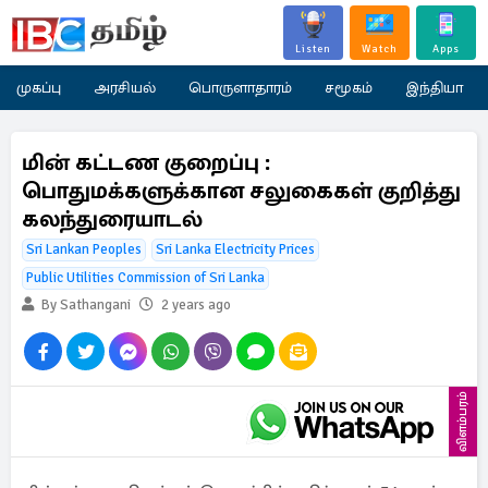
Listen
Watch
Apps
முகப்பு
அரசியல்
பொருளாதாரம்
சமூகம்
இந்தியா
மின் கட்டண குறைப்பு :
பொதுமக்களுக்கான சலுகைகள் குறித்து
கலந்துரையாடல்
Sri Lankan Peoples
Sri Lanka Electricity Prices
Public Utilities Commission of Sri Lanka
By Sathangani
2 years ago
விளம்பரம்