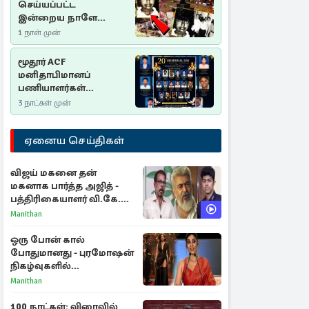
செய்யப்பட்ட
இன்றைய நாளே
செம்மணி
1 நாள் முன்
இனப்படுகொலை
தினம்…!
மூதூர் ACF
மனிதாபிமானப்
பணியாளர்கள்
படுகொலை (2006): 20
3 நாட்கள் முன்
ஆண்டுகளாகியும் நீதி
மறுக்கப்பட்ட
ஏனைய செய்திகள்
மனிதாபிமானப்
பேரவலம்
விஜய் மகனை தன்
மகனாக பார்த்த அஜித் -
பத்திரிகையாளர் வி.கே.
சுந்தர் ஓபன் டாக்!
Manithan
ஒரு போன் கால்
போதுமானது - புரமோஷன்
நிகழ்வுகளில்
பங்கேற்காதது குறித்து
Manithan
நயன்தாரா ஓபன் டாக்!
100 நாட்கள்: விரைவில்