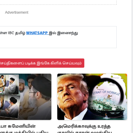
Advertisement
்ள IBC தமிழ்
WHATSAPP
இல் இணைந்து
ய்திகளைப் படிக்க இங்கே கிளிக் செய்யவும்
பா கமேனியின்
அமெரிக்காவுக்கு உரத்த
ுக்கு மத்தியில் புதிய
குரலில் ஈரான் வழங்கிய