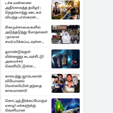
டச்சு மண்ணை
அதிரவைத்த தமிழர் :
நெதர்லாந்து ஊடகம்
வியந்த பாஸ்கரன்
கந்தையாவின் 5,445
கோடி ரூபாய் சாம்ராஜ்யம்
சிறைச்சாலைகளில்
அடுத்தடுத்து மோதல்கள்
: நாளை
சமர்ப்பிக்கப்படவுள்ள
அறிக்கை
ஓராண்டுக்குள்
மின்னணு கடவுச்சீட்டு!
அமைச்சர்
வெளியிட்டுள்ள
அறிவிப்பு
கால்பந்து ஜாம்பவான்
லியோனல்
மெஸ்ஸியின் தந்தை
காலமானார்!
கொட்டித் தீர்க்கப்போகும்
மழை! மக்களுக்கு
வெளியான