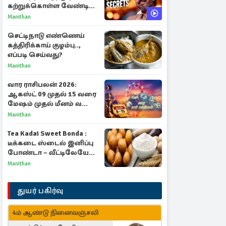
கற்றுக்கொள்ள வேண்டிய
முக்கிய 3 விடயங்கள்!
Manithan
செட்டிநாடு எண்ணெய்
கத்திரிக்காய் குழம்பு..,
எப்படி செய்வது?
Manithan
வார ராசிபலன் 2026:
ஆகஸ்ட் 09 முதல் 15 வரை
மேஷம் முதல் மீனம் வரை
முழு பலன்கள்
Manithan
Tea Kadai Sweet Bonda :
டீக்கடை ஸ்டைல் இனிப்பு
போண்டா – வீட்டிலேயே
செய்வது எப்படி?
Manithan
துயர் பகிர்வு
4ம் ஆண்டு நினைவஞ்சலி