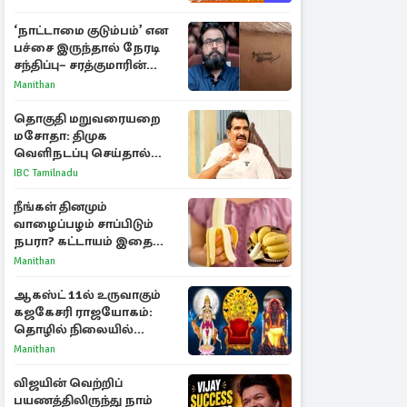
‘நாட்டாமை குடும்பம்’ என
பச்சை இருந்தால் நேரடி
சந்திப்பு– சரத்குமாரின்
புதிய யோசனை
Manithan
தொகுதி மறுவரையறை
மசோதா: திமுக
வெளிநடப்பு செய்தால்
ஆதரவாகவே கருதப்படும்
IBC Tamilnadu
– அமைச்சர் நிர்மல்குமார்
நீங்கள் தினமும்
வாழைப்பழம் சாப்பிடும்
நபரா? கட்டாயம் இதை
தெரிந்து கொள்ளுங்கள்
Manithan
ஆகஸ்ட் 11ல் உருவாகும்
கஜகேசரி ராஜயோகம்:
தொழில் நிலையில்
அதிர்ஷ்டம் பெறும் 3
Manithan
ராசிகள்!
விஜயின் வெற்றிப்
பயணத்திலிருந்து நாம்