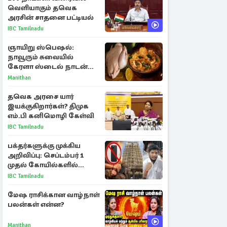
வெளியாகும் தவெக
அரசின் சாதனை பட்டியல்
IBC Tamilnadu
ஞாயிறு ஸ்பெஷல்:
நாவூரும் சுவையில்
கேரளா ஸ்டைல் நாடன்
சிக்கன் குழம்பு ரெசிபி!
Manithan
தவெக அரசை யார்
இயக்குகிறார்கள்? திமுக
எம்.பி கனிமொழி கேள்வி
IBC Tamilnadu
பக்தர்களுக்கு முக்கிய
அறிவிப்பு: செப்டம்பர் 1
முதல் கோயில்களில்
மொபைலுக்கு தடை!
IBC Tamilnadu
மேஷ ராசிக்கான வாழ்நாள்
பலன்கள் என்ன?
Manithan