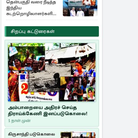
தென்பகுதி வரை நீடித்த
இந்திய
கடற்றொழிலாளர்களின்
ஊடுருவல்
சிறப்பு கட்டுரைகள்
அம்பாறையை அதிரச் செய்த
திராய்க்கேணி இனப்படுகொலை!
1 நாள் முன்
கிருசாந்தி படுகொலை