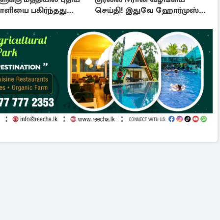
ியை பகிர்ந்தது
செய்தி! இதுவே ஹோர்முஸ்
திறப்புக்கான நிபந்தனை