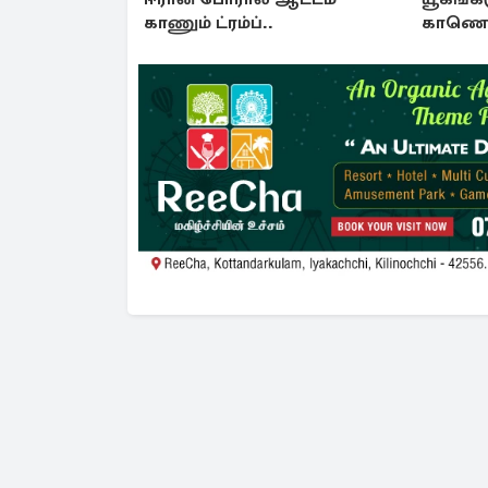
காணும் ட்ரம்ப்..
காணொள
ஈரான்