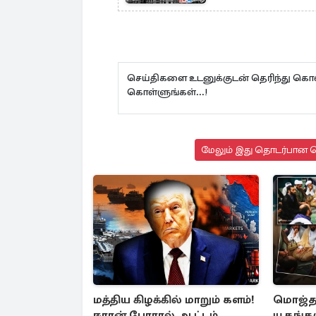
செய்திகளை உடனுக்குடன் தெரிந்து கொள
கொள்ளுங்கள்...!
மேலும் இது தொடர்பான செ
மத்திய கிழக்கில் மாறும் களம்!
மொஜ்த
ஈரான் போரால் ஆட்டம்
யூகங்கள