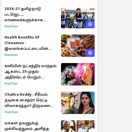
2026-27 தமிழ்நாடு
பட்ஜெட்..,
மாணவர்களுக்காக
வெளியான முக்கிய
Manithan
அறிவிப்புகள்
Health Benefits Of
Cinnamon :
இலவங்கப்பட்டையின்
மருத்துவ குணங்களும்
Manithan
ஆரோக்கிய
நன்மைகளும்!
சனியின் நட்சத்திர மாற்றம்:
ஆகஸ்ட் 20 முதல்
அதிர்ஷ்டம் பெறும்
ராசிகள்!
Manithan
Chaitra Reddy : சீரியல்
நடிகை சைத்ரா ரெட்டி
விவாகரத்தா? திருமண
புகைப்படங்களை நீக்கம்
Manithan
மக்கள் நலனுக்கு
முக்கியத்துவம் அளித்த