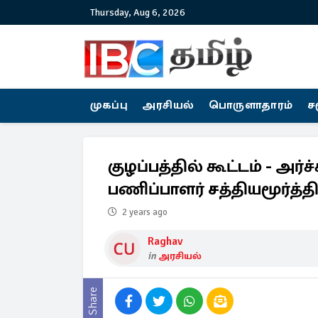
Thursday, Aug 6, 2026
முகப்பு
அரசியல்
பொருளாதாரம்
ச
குழப்பத்தில் கூட்டம் - அர்
பணிப்பாளர் சத்தியமூர்த்த
2 years ago
Raghav
in
அரசியல்
Share