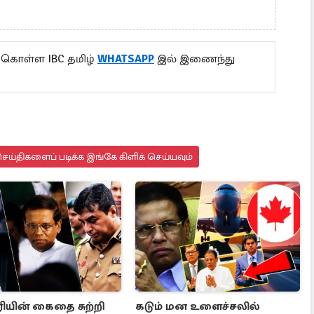
 கொள்ள IBC தமிழ்
WHATSAPP
இல் இணைந்து
ய்திகளைப் படிக்க இங்கே கிளிக் செய்யவும்
ரியின் கைதை சுற்றி
கடும் மன உளைச்சலில்