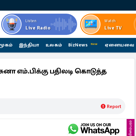
Listen
Watch
Live Radio
Live TV
மூகம்
இந்தியா
உலகம்
BizNews
ஏனையவை
New
ச்சுனா எம்.பிக்கு பதிலடி கொடுத்த
ி
Report
விளம்பரம்