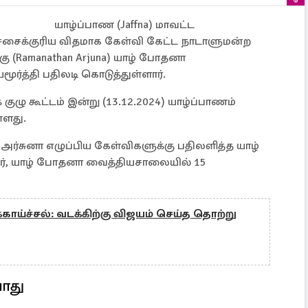
யாழ்ப்பாண (Jaffna) மாவட்ட
சர்ச்சைக்குரிய விதமாக கேள்வி கேட்ட நாடாளுமன்ற
கு (Ramanathan Arjuna) யாழ் போதனா
ர்த்தி பதிலடி கொடுத்துள்ளார்.
ுழு கூட்டம் இன்று (13.12.2024) யாழ்ப்பாணம்
்ளது.
ர்சுனா எழுப்பிய கேள்விகளுக்கு பதிலளித்த யாழ்
, யாழ் போதனா வைத்தியசாலையில் 15
க்காய்ச்சல்: வடக்கிற்கு விஜயம் செய்த தொற்று
ாது