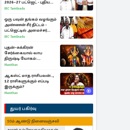
2026–27 பட்ஜெட் - புதிய
நலத்திட்டங்கள்
IBC Tamilnadu
என்னென்ன?
ஒரு பவுன் தங்கம் வழங்கும்
அண்ணன் சீர் திட்டம் -
பட்ஜெட்டில் அமைச்சர்
மரிய வில்சன் அறிவிப்பு!
IBC Tamilnadu
புதன்–சுக்கிரன்
சேர்க்கையால் லாப
திருஷ்டி யோகம்:
அதிர்ஷ்டம் பெறும் டாப் 3
Manithan
ராசிகள்!
ஆகஸ்ட் மாத ராசிபலன்..,
12 ராசிகளுக்கும் எப்படி
இருக்கும்?
Manithan
துயர் பகிர்வு
10ம் ஆண்டு நினைவஞ்சலி
அமரர் தம்பிஐயா மதியழகன்