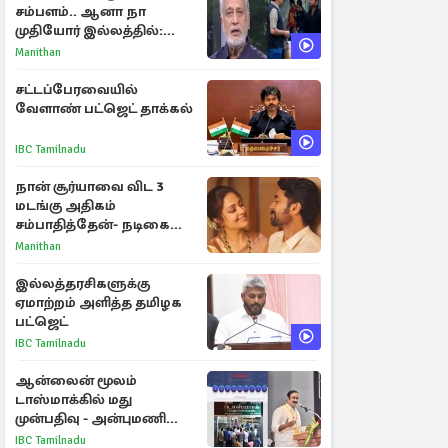
சம்பளம்.. ஆனா நா
முதியோர் இல்லத்தில்:
நடிகரின் கண்ணீர் பேட்டி
Manithan
சட்டப்பேரவையில்
வேளாண் பட்ஜெட் தாக்கல்
IBC Tamilnadu
நான் சூர்யாவை விட 3
மடங்கு அதிகம்
சம்பாதித்தேன்- நடிகை
ஜோதிகா
Manithan
இல்லத்தரசிகளுக்கு
ஏமாற்றம் அளித்த தமிழக
பட்ஜெட்
IBC Tamilnadu
ஆன்லைன் மூலம்
டாஸ்மாக்கில் மது
முன்பதிவு - அன்புமணி
ராமதாஸ் எதிர்ப்பு
IBC Tamilnadu