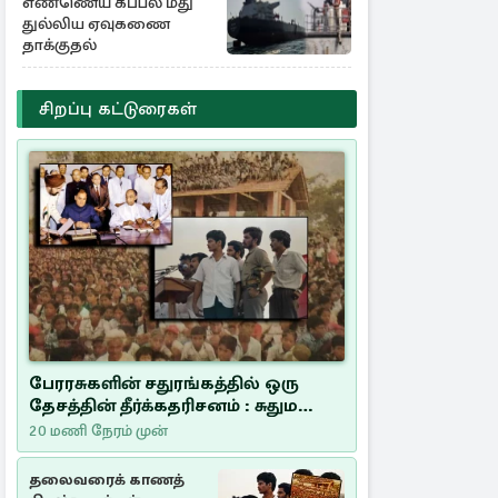
எண்ணெய் கப்பல் மீது
துல்லிய ஏவுகணை
தாக்குதல்
சிறப்பு கட்டுரைகள்
பேரரசுகளின் சதுரங்கத்தில் ஒரு
தேசத்தின் தீர்க்கதரிசனம் : சுதுமலை
பிரகடனம் ஒரு வரலாற்றுப் பாடம்
20 மணி நேரம் முன்
தலைவரைக் காணத்