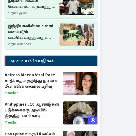
திரண்ட மக்கள்
வெள்ளம்... வரலாற்றுச்
சிறப்புமிக்க சுதுமலைப்
1 நாள் முன்
பிரகடனம்…
இந்தியாவின் மை லாய்
எனப்படும்
வல்வெட்டித்துறைப்
படுகொலை…
2 நாட்கள் முன்
ஏனைய செய்திகள்
Actress Meena Viral Post:
சாதி, மதம் குறித்து நடிகை
மீனாவின் வைரல் பதிவு
Manithan
Philippines : 10 ஆண்டுகள்
படுக்கைக்கு அடியில்
இருந்த பல கோடி
மதிப்புள்ள அரிய முத்து!
Manithan
என் புள்ளைக்கு 10 லட்சம்