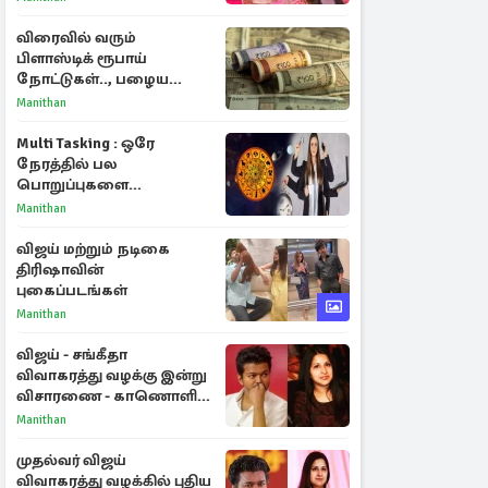
பகிர்ந்த இயக்குநர் பிரவீன்
காந்தி
விரைவில் வரும்
பிளாஸ்டிக் ரூபாய்
நோட்டுகள்.., பழைய
காகித நோட்டுகள்
Manithan
செல்லுமா?
Multi Tasking : ஒரே
நேரத்தில் பல
பொறுப்புகளை
கையாளும் டாப் 3 ராசிகள்!
Manithan
விஜய் மற்றும் நடிகை
திரிஷாவின்
புகைப்படங்கள்
Manithan
விஜய் - சங்கீதா
விவாகரத்து வழக்கு இன்று
விசாரணை - காணொளி
மூலம் ஆஜராக வாய்ப்பு
Manithan
முதல்வர் விஜய்
விவாகரத்து வழக்கில் புதிய