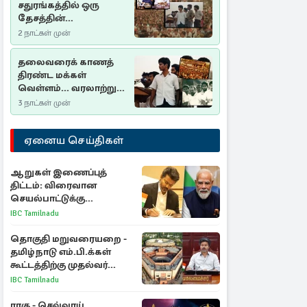
சதுரங்கத்தில் ஒரு
தேசத்தின்
தீர்க்கதரிசனம் :
2 நாட்கள் முன்
சுதுமலை பிரகடனம்
ஒரு வரலாற்றுப் பாடம்
தலைவரைக் காணத்
திரண்ட மக்கள்
வெள்ளம்... வரலாற்றுச்
சிறப்புமிக்க சுதுமலைப்
3 நாட்கள் முன்
பிரகடனம்…
ஏனைய செய்திகள்
ஆறுகள் இணைப்புத்
திட்டம்: விரைவான
செயல்பாட்டுக்கு
பிரதமருக்கு முதலமைச்சர்
IBC Tamilnadu
கடிதம்
தொகுதி மறுவரையறை -
தமிழ்நாடு எம்.பி.க்கள்
கூட்டத்திற்கு முதல்வர்
விஜய் அழைப்பு
IBC Tamilnadu
ராகு - செவ்வாய்