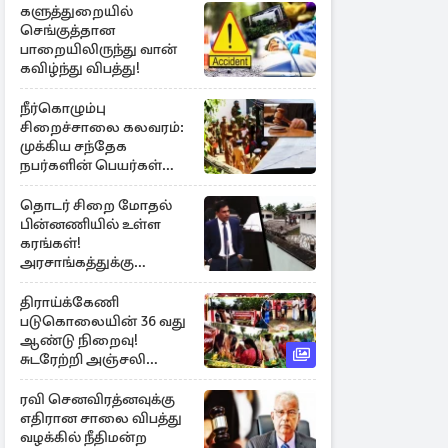
களுத்துறையில்
செங்குத்தான
பாறையிலிருந்து வான்
கவிழ்ந்து விபத்து!
நீர்கொழும்பு
சிறைச்சாலை கலவரம்:
முக்கிய சந்தேக
நபர்களின் பெயர்கள்
நீதிமன்றில் சமர்ப்பிப்பு!
தொடர் சிறை மோதல்
பின்னணியில் உள்ள
கரங்கள்!
அரசாங்கத்துக்கு
கிடைத்த புலனாய்வு
தகவல்
திராய்க்கேணி
படுகொலையின் 36 வது
ஆண்டு நிறைவு!
சுடரேற்றி அஞ்சலி
செலுத்திய மக்கள்
ரவி செனவிரத்னவுக்கு
எதிரான சாலை விபத்து
வழக்கில் நீதிமன்ற