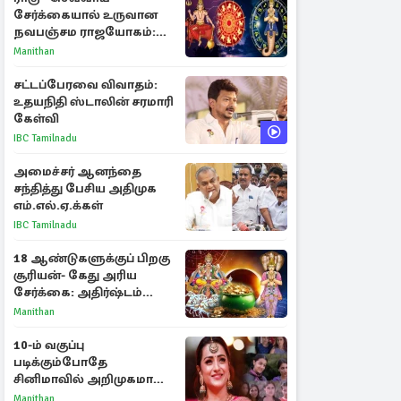
சேர்க்கையால் உருவான
நவபஞ்சம ராஜயோகம்:
அதிர்ஷ்டம் பெறும் 3
Manithan
ராசிகள்!
சட்டப்பேரவை விவாதம்:
உதயநிதி ஸ்டாலின் சரமாரி
கேள்வி
IBC Tamilnadu
அமைச்சர் ஆனந்தை
சந்தித்து பேசிய அதிமுக
எம்.எல்.ஏ.க்கள்
IBC Tamilnadu
18 ஆண்டுகளுக்குப் பிறகு
சூரியன்- கேது அரிய
சேர்க்கை: அதிர்ஷ்டம்
பெறும் 3 ராசிகள்!
Manithan
10-ம் வகுப்பு
படிக்கும்போதே
சினிமாவில் அறிமுகமான
த்ரிஷா! உண்மையை
Manithan