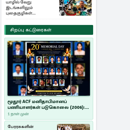
யாழில் வேறு
இடங்களிலும்
புதைகுழிகள்
இருக்கலாம்..!
எழுமாற்றாக அகழ்வு
சிறப்பு கட்டுரைகள்
மூதூர் ACF மனிதாபிமானப்
பணியாளர்கள் படுகொலை (2006):
20 ஆண்டுகளாகியும் நீதி
1 நாள் முன்
மறுக்கப்பட்ட மனிதாபிமானப்
பேரவலம்
பேரரசுகளின்