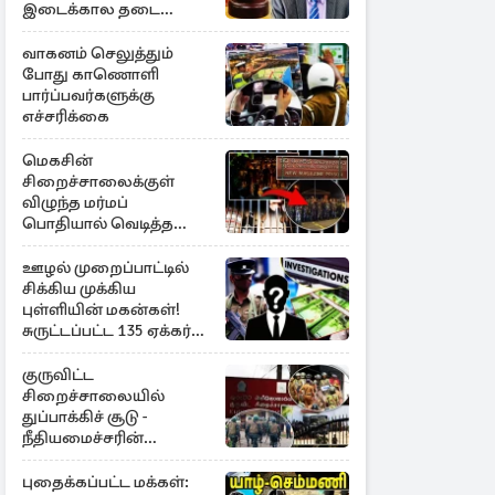
இடைக்கால தடை
உத்தரவு!
வாகனம் செலுத்தும்
போது காணொளி
பார்ப்பவர்களுக்கு
எச்சரிக்கை
மெகசின்
சிறைச்சாலைக்குள்
விழுந்த மர்மப்
பொதியால் வெடித்த
மோதல் - ஒருவர் பலி :
பலர் காயம்
ஊழல் முறைப்பாட்டில்
சிக்கிய முக்கிய
புள்ளியின் மகன்கள்!
சுருட்டப்பட்ட 135 ஏக்கர்
தேயிலைத் தோட்டம்
குருவிட்ட
சிறைச்சாலையில்
துப்பாக்கிச் சூடு -
நீதியமைச்சரின்
அறிவிப்பு
புதைக்கப்பட்ட மக்கள்: