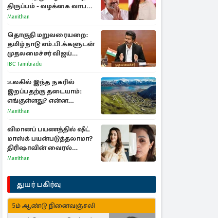
திருப்பம் - வழக்கை வாபஸ்
பெற்ற சங்கீதா!
Manithan
தொகுதி மறுவரையறை:
தமிழ்நாடு எம்.பி.க்களுடன்
முதலமைச்சர் விஜய்
ஆலோசனை
IBC Tamilnadu
உலகில் இந்த நகரில்
இறப்பதற்கு தடையாம்:
எங்குள்ளது? என்ன
காரணம் தெரியுமா?
Manithan
விமானப் பயணத்தில் ஷீட்
மாஸ்க் பயன்படுத்தலாமா?
திரிஷாவின் வைரல்
செல்ஃபிக்கு மருத்துவர்
Manithan
விளக்கம்
துயர் பகிர்வு
5ம் ஆண்டு நினைவஞ்சலி