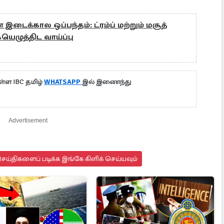
 இடைக்கால ஒப்பந்தம்: ட்ரம்ப் மற்றும் மசூத்
ெழுத்திட வாய்ப்பு
்ள IBC தமிழ்
WHATSAPP
இல் இணைந்து
Advertisement
ய்திகளைப் படிக்க இங்கே கிளிக் செய்யவும்