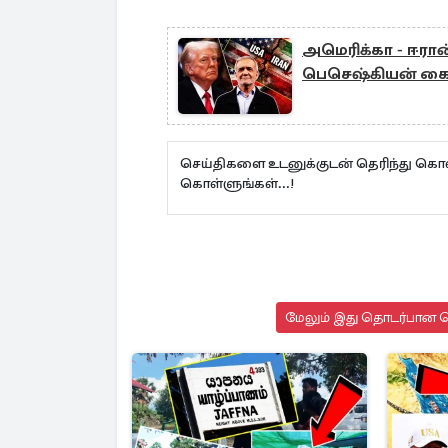
அமெரிக்கா - ஈரான்
பெசெஷ்கியன் கைய
செய்திகளை உடனுக்குடன் தெரிந்து கொள
கொள்ளுங்கள்...!
மேலும் இது தொடர்பான செ