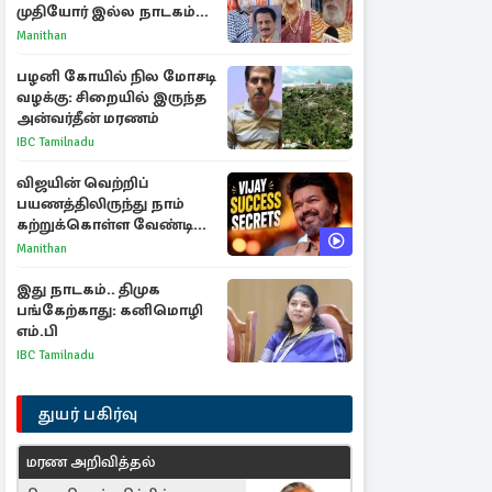
முதியோர் இல்ல நாடகம்
குறித்து குட்டி பத்மினி
Manithan
பரபரப்பு பேட்டி
பழனி கோயில் நில மோசடி
வழக்கு: சிறையில் இருந்த
அன்வர்தீன் மரணம்
IBC Tamilnadu
விஜயின் வெற்றிப்
பயணத்திலிருந்து நாம்
கற்றுக்கொள்ள வேண்டிய
முக்கிய 3 விடயங்கள்!
Manithan
இது நாடகம்.. திமுக
பங்கேற்காது: கனிமொழி
எம்.பி
IBC Tamilnadu
துயர் பகிர்வு
மரண அறிவித்தல்