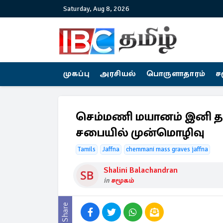
Saturday, Aug 8, 2026
முகப்பு
அரசியல்
பொருளாதாரம்
ச
செம்மணி மயானம் இனி தம
சபையில் முன்மொழிவு
Tamils
Jaffna
chemmani mass graves jaffna
Shalini Balachandran
in
சமூகம்
Share