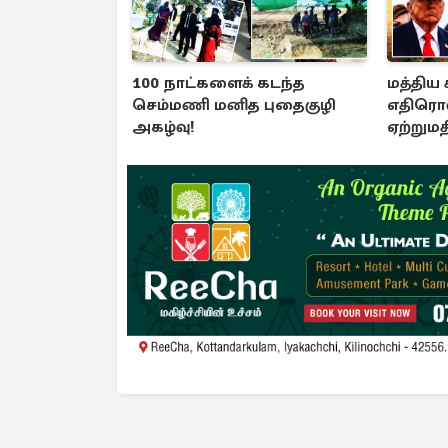
100 நாட்களைக் கடந்த
மத்திய 
செம்மணி மனித புதைகுழி
எதிரொ
அகழ்வு!
ஏற்றுமதி
காணும்