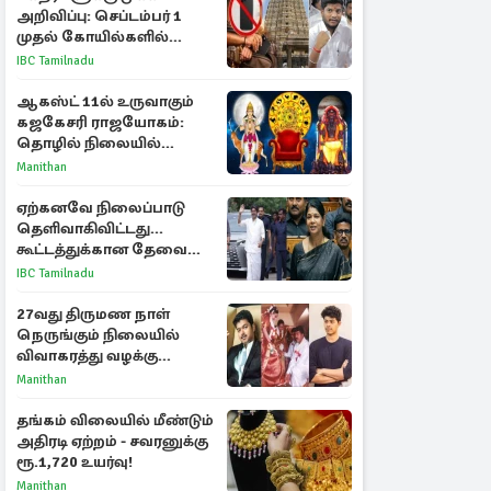
அறிவிப்பு: செப்டம்பர் 1
முதல் கோயில்களில்
மொபைலுக்கு தடை!
IBC Tamilnadu
ஆகஸ்ட் 11ல் உருவாகும்
கஜகேசரி ராஜயோகம்:
தொழில் நிலையில்
அதிர்ஷ்டம் பெறும் 3
Manithan
ராசிகள்!
ஏற்கனவே நிலைப்பாடு
தெளிவாகிவிட்டது...
கூட்டத்துக்கான தேவை
என்ன? - கனிமொழி
IBC Tamilnadu
விமர்சனம்
27வது திருமண நாள்
நெருங்கும் நிலையில்
விவாகரத்து வழக்கு
வாபஸ்! விஜய்யுடன்
Manithan
மீண்டும் இணைவாரா?
தங்கம் விலையில் மீண்டும்
அதிரடி ஏற்றம் - சவரனுக்கு
ரூ.1,720 உயர்வு!
Manithan