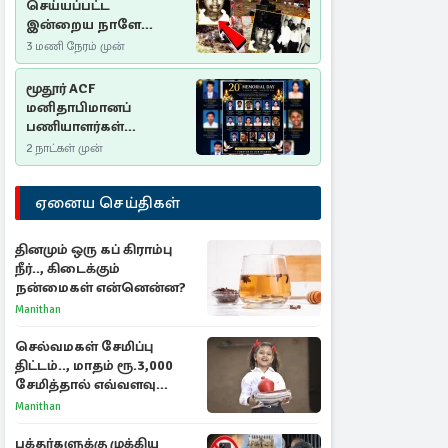
செய்யப்பட்ட
இன்றைய நாளே
செம்மணி
3 மணி நேரம் முன்
இனப்படுகொலை
தினம்…!
மூதூர் ACF
மனிதாபிமானப்
பணியாளர்கள்
படுகொலை (2006): 20
2 நாட்கள் முன்
ஆண்டுகளாகியும் நீதி
மறுக்கப்பட்ட
ஏனைய செய்திகள்
மனிதாபிமானப்
பேரவலம்
தினமும் ஒரு கப் கிராம்பு
நீர்.., கிடைக்கும்
நன்மைகள் என்னென்ன?
Manithan
செல்வமகள் சேமிப்பு
திட்டம்.., மாதம் ரூ.3,000
சேமித்தால் எவ்வளவு
கிடைக்கும்?
Manithan
பக்தர்களுக்கு முக்கிய