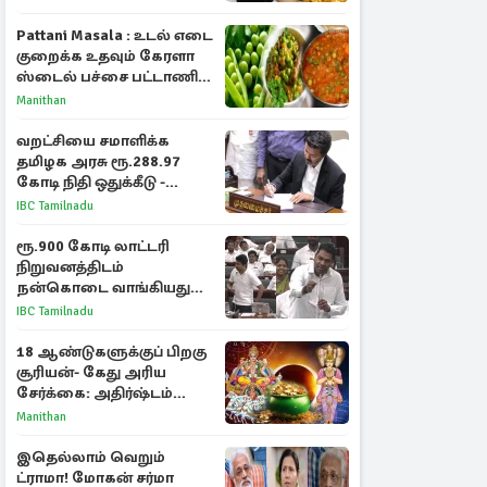
Pattani Masala : உடல் எடை
குறைக்க உதவும் கேரளா
ஸ்டைல் பச்சை பட்டாணி
கிரேவி
Manithan
வறட்சியை சமாளிக்க
தமிழக அரசு ரூ.288.97
கோடி நிதி ஒதுக்கீடு -
வெளியான அரசாணை
IBC Tamilnadu
ரூ.900 கோடி லாட்டரி
நிறுவனத்திடம்
நன்கொடை வாங்கியது
ஏன்? உதயநிதி - ஆதவ்
IBC Tamilnadu
விவாதம்
18 ஆண்டுகளுக்குப் பிறகு
சூரியன்- கேது அரிய
சேர்க்கை: அதிர்ஷ்டம்
பெறும் 3 ராசிகள்!
Manithan
இதெல்லாம் வெறும்
ட்ராமா! மோகன் சர்மா