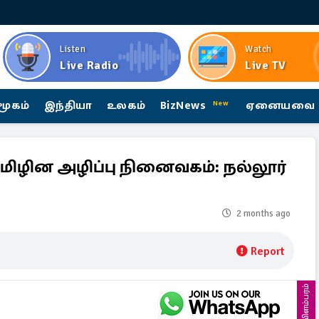
Listen
Watch
Live Radio
Live TV
மூகம்
இந்தியா
உலகம்
BizNews
ஏனையவை
New
ிழின அழிப்பு நினைவகம்: நல்லூர்
2 months ago
Report
விளம்பரம்