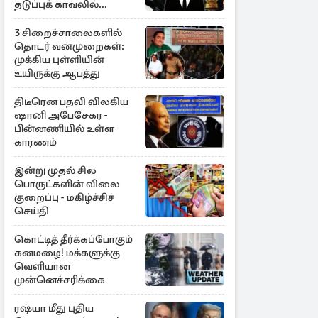
தடுப்புக் காவலில்
முன்னாள் எம்.பி!
3 சிறைச்சாலைகளில்
தொடர் வன்முறைகள்:
முக்கிய புள்ளியின்
உயிருக்கு ஆபத்து
திடீரென பதவி விலகிய
ஷானி அபேசேகர -
பின்னணியில் உள்ள
காரணம்
இன்று முதல் சில
பொருட்களின் விலை
குறைப்பு - மகிழ்ச்சிச்
செய்தி
கொட்டித் தீர்க்கப்போகும்
கனமழை! மக்களுக்கு
வெளியான
முன்னெச்சரிக்கை
ரஷ்யா மீது புதிய