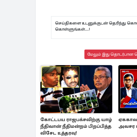
செய்திகளை உடனுக்குடன் தெரிந்து கொள
கொள்ளுங்கள்...!
மேலும் இது தொடர்பான செ
கோட்டபய ராஜபக்சவிற்கு யாழ்
ஏககால ச
நீதிவான் நீதிமன்றம் பிறப்பித்த
அவசர ம
விசேட உத்தரவு!