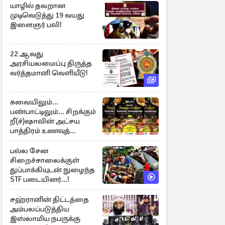
யாழில் தவறான
முடிவெடுத்து 19 வயது
இளைஞர் பலி!
22 ஆவது
அரசியலமைப்பு திருத்த
வர்த்தமானி வெளியீடு!
சுவையிலும்...
பண்பாட்டிலும்... சிறக்கும்
றீ(ச்)ஷாவின் அட்சய
பாத்திரம் உணவுத்
திருவிழா ஆரம்பம்
பல்ல சேன
சிறைச்சாலைக்குள்
துப்பாக்கியுடன் நுழைந்த
STF படையினர்...!
சஹ்ரானின் திட்டத்தை
அம்பலப்படுத்திய
இஸ்லாமிய நபருக்கு