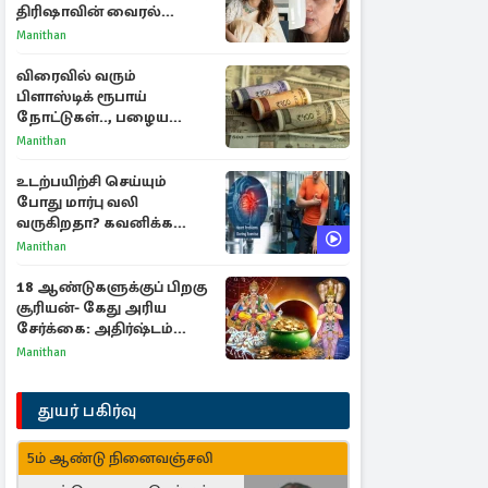
திரிஷாவின் வைரல்
செல்ஃபிக்கு மருத்துவர்
Manithan
விளக்கம்
விரைவில் வரும்
பிளாஸ்டிக் ரூபாய்
நோட்டுகள்.., பழைய
காகித நோட்டுகள்
Manithan
செல்லுமா?
உடற்பயிற்சி செய்யும்
போது மார்பு வலி
வருகிறதா? கவனிக்க
வேண்டிய எச்சரிக்கை
Manithan
அறிகுறிகள்
18 ஆண்டுகளுக்குப் பிறகு
சூரியன்- கேது அரிய
சேர்க்கை: அதிர்ஷ்டம்
பெறும் 3 ராசிகள்!
Manithan
துயர் பகிர்வு
5ம் ஆண்டு நினைவஞ்சலி