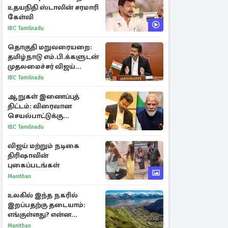
உதயநிதி ஸ்டாலின் சரமாரி
கேள்வி
IBC Tamilnadu
தொகுதி மறுவரையறை:
தமிழ்நாடு எம்.பி.க்களுடன்
முதலமைச்சர் விஜய்
ஆலோசனை
IBC Tamilnadu
ஆறுகள் இணைப்புத்
திட்டம்: விரைவான
செயல்பாட்டுக்கு
பிரதமருக்கு முதலமைச்சர்
IBC Tamilnadu
கடிதம்
விஜய் மற்றும் நடிகை
திரிஷாவின்
புகைப்படங்கள்
Manithan
உலகில் இந்த நகரில்
இறப்பதற்கு தடையாம்:
எங்குள்ளது? என்ன
காரணம் தெரியுமா?
Manithan