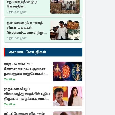
சதுரங்கத்தில் ஒரு
தேசத்தின்
தீர்க்கதரிசனம் :
2 நாட்கள் முன்
சுதுமலை பிரகடனம்
ஒரு வரலாற்றுப் பாடம்
தலைவரைக் காணத்
திரண்ட மக்கள்
வெள்ளம்... வரலாற்றுச்
சிறப்புமிக்க சுதுமலைப்
3 நாட்கள் முன்
பிரகடனம்…
ஏனைய செய்திகள்
ராகு - செவ்வாய்
சேர்க்கையால் உருவான
நவபஞ்சம ராஜயோகம்:
அதிர்ஷ்டம் பெறும் 3
Manithan
ராசிகள்!
முதல்வர் விஜய்
விவாகரத்து வழக்கில் புதிய
திருப்பம் - வழக்கை வாபஸ்
பெற்ற சங்கீதா!
Manithan
சட்டப்பேரவை விவாதம்: