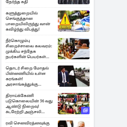
நேர்ந்த கதி
களுத்துறையில்
செங்குத்தான
பாறையிலிருந்து வான்
கவிழ்ந்து விபத்து!
நீர்கொழும்பு
சிறைச்சாலை கலவரம்:
முக்கிய சந்தேக
நபர்களின் பெயர்கள்
நீதிமன்றில் சமர்ப்பிப்பு!
தொடர் சிறை மோதல்
பின்னணியில் உள்ள
கரங்கள்!
அரசாங்கத்துக்கு
கிடைத்த புலனாய்வு
தகவல்
திராய்க்கேணி
படுகொலையின் 36 வது
ஆண்டு நிறைவு!
சுடரேற்றி அஞ்சலி
செலுத்திய மக்கள்
ரவி செனவிரத்னவுக்கு