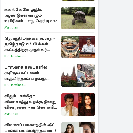
உலகிலேயே அதிக
ஆண்டுகள் வாழும்
உயிரினம்.., எது தெரியுமா?
Manithan
தொகுதி மறுவரையறை -
தமிழ்நாடு எம்.பி.க்கள்
கூட்டத்திற்கு முதல்வர்
விஜய் அழைப்பு
IBC Tamilnadu
டாஸ்மாக் கடைகளில்
கூடுதல் கட்டணம்
வசூலித்தால் வழக்கு:
சென்னை உயர்நீதிமன்றம்
IBC Tamilnadu
உத்தரவு
விஜய் - சங்கீதா
விவாகரத்து வழக்கு இன்று
விசாரணை - காணொளி
மூலம் ஆஜராக வாய்ப்பு
Manithan
விமானப் பயணத்தில் ஷீட்
மாஸ்க் பயன்படுத்தலாமா?