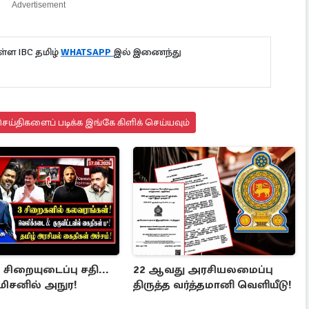
Advertisement
்ள IBC தமிழ்
WHATSAPP
இல் இணைந்து
ய்திகளைப் படிக்க இங்கே கிளிக் செய்யவும்
ிறையுடைப்பு சதி...
22 ஆவது அரசியலமைப்பு
ிசனில் அநுர!
திருத்த வர்த்தமானி வெளியீடு!