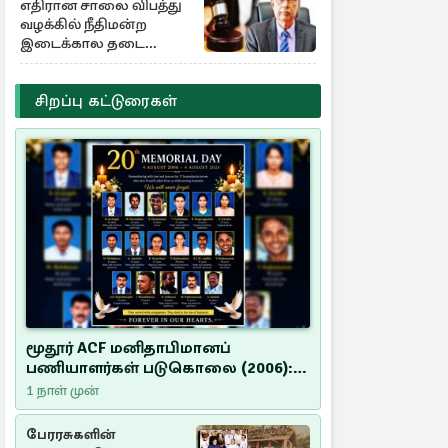
எதிரான சாலை விபத்து
வழக்கில் நீதிமன்ற
இடைக்கால தடை
உத்தரவு!
சிறப்பு கட்டுரைகள்
மூதூர் ACF மனிதாபிமானப்
பணியாளர்கள் படுகொலை (2006):
20 ஆண்டுகளாகியும் நீதி
1 நாள் முன்
மறுக்கப்பட்ட மனிதாபிமானப்
பேரவலம்
பேரரசுகளின்