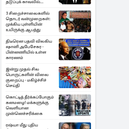
தடுப்புக் காவலில்
முன்னாள் எம்.பி!
3 சிறைச்சாலைகளில்
தொடர் வன்முறைகள்:
முக்கிய புள்ளியின்
உயிருக்கு ஆபத்து
திடீரென பதவி விலகிய
ஷானி அபேசேகர -
பின்னணியில் உள்ள
காரணம்
இன்று முதல் சில
பொருட்களின் விலை
குறைப்பு - மகிழ்ச்சிச்
செய்தி
கொட்டித் தீர்க்கப்போகும்
கனமழை! மக்களுக்கு
வெளியான
முன்னெச்சரிக்கை
ரஷ்யா மீது புதிய