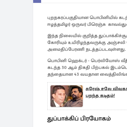
புறநகரப்பகுதியான பொபினியில் கடந்த
ஈழத்தமிழர் ஒருவர் பிரெஞ்சு காவல்துற
இந்த நிலையில் குறித்த துப்பாக்க
கோரியும் உயிரிழந்தவருக்கு அஞ்சலி 
அமைதிப்பேரணி நடத்தப்படவுள்ளது.
பொபினி ஹெக்டர் - பெர்லியோஸ் வீதியில
கடந்த 30 ஆம் திகதி பிற்பகல் இடம்ப
தந்தையான 43 வயதான வைத்திலிங்கம
சுரேஷ் சலே விவகாரம
பறந்த கடிதம்!
துப்பாக்கிப் பிரயோகம்