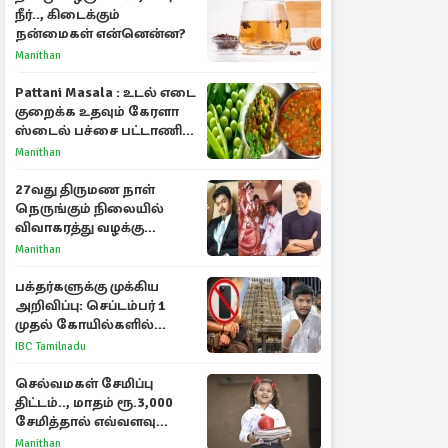
நீர்.., கிடைக்கும்
நன்மைகள் என்னென்ன?
Manithan
Pattani Masala : உடல் எடை
குறைக்க உதவும் கேரளா
ஸ்டைல் பச்சை பட்டாணி
கிரேவி
Manithan
27வது திருமண நாள்
நெருங்கும் நிலையில்
விவாகரத்து வழக்கு
வாபஸ்! விஜய்யுடன்
Manithan
மீண்டும் இணைவாரா?
பக்தர்களுக்கு முக்கிய
அறிவிப்பு: செப்டம்பர் 1
முதல் கோயில்களில்
மொபைலுக்கு தடை!
IBC Tamilnadu
செல்வமகள் சேமிப்பு
திட்டம்.., மாதம் ரூ.3,000
சேமித்தால் எவ்வளவு
கிடைக்கும்?
Manithan