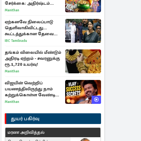
சேர்க்கை: அதிர்ஷ்டம்
பெறும் 3 ராசிகள்!
Manithan
ஏற்கனவே நிலைப்பாடு
தெளிவாகிவிட்டது...
கூட்டத்துக்கான தேவை
என்ன? - கனிமொழி
IBC Tamilnadu
விமர்சனம்
தங்கம் விலையில் மீண்டும்
அதிரடி ஏற்றம் - சவரனுக்கு
ரூ.1,720 உயர்வு!
Manithan
விஜயின் வெற்றிப்
பயணத்திலிருந்து நாம்
கற்றுக்கொள்ள வேண்டிய
முக்கிய 3 விடயங்கள்!
Manithan
துயர் பகிர்வு
மரண அறிவித்தல்