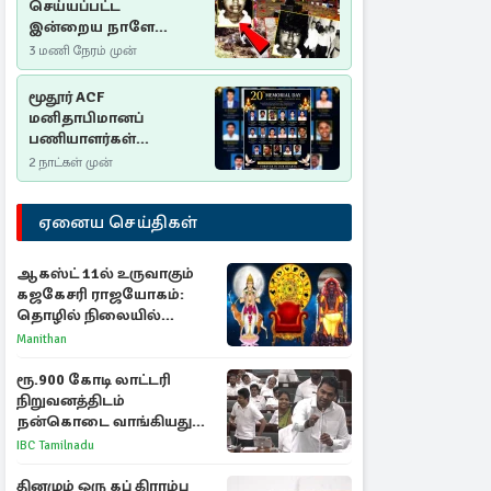
செய்யப்பட்ட
இன்றைய நாளே
செம்மணி
3 மணி நேரம் முன்
இனப்படுகொலை
தினம்…!
மூதூர் ACF
மனிதாபிமானப்
பணியாளர்கள்
படுகொலை (2006): 20
2 நாட்கள் முன்
ஆண்டுகளாகியும் நீதி
மறுக்கப்பட்ட
ஏனைய செய்திகள்
மனிதாபிமானப்
பேரவலம்
ஆகஸ்ட் 11ல் உருவாகும்
கஜகேசரி ராஜயோகம்:
தொழில் நிலையில்
அதிர்ஷ்டம் பெறும் 3
Manithan
ராசிகள்!
ரூ.900 கோடி லாட்டரி
நிறுவனத்திடம்
நன்கொடை வாங்கியது
ஏன்? உதயநிதி - ஆதவ்
IBC Tamilnadu
விவாதம்
தினமும் ஒரு கப் கிராம்பு