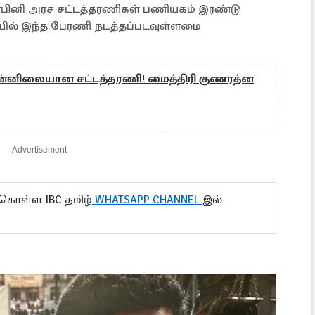
ொபினி அரச சட்டத்தரணிகள் பணியகம் இரண்டு
ல் இந்த பேரணி நடத்தப்படவுள்ளமை
ன்னிலையான சட்டத்தரணி! மைத்திரி குணரத்ன
Advertisement
 கொள்ள IBC தமிழ்
WHATSAPP CHANNEL
இல்