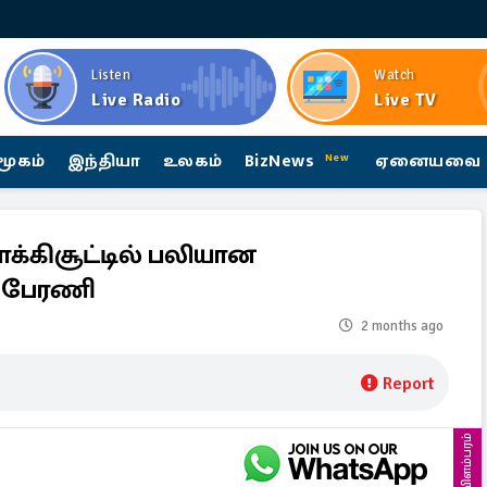
Listen
Watch
Live Radio
Live TV
மூகம்
இந்தியா
உலகம்
BizNews
ஏனையவை
New
ாக்கிசூட்டில் பலியான
் பேரணி
2 months ago
Report
விளம்பரம்