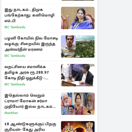
இது நாடகம்.. திமுக
பங்கேற்காது: கனிமொழி
எம்.பி
IBC Tamilnadu
பழனி கோயில் நில மோசடி
வழக்கு: சிறையில் இருந்த
அன்வர்தீன் மரணம்
IBC Tamilnadu
வறட்சியை சமாளிக்க
தமிழக அரசு ரூ.288.97
கோடி நிதி ஒதுக்கீடு -
வெளியான அரசாணை
IBC Tamilnadu
இதெல்லாம் வெறும்
ட்ராமா! மோகன் சர்மா
முதியோர் இல்ல நாடகம்
குறித்து குட்டி பத்மினி
Manithan
பரபரப்பு பேட்டி
18 ஆண்டுகளுக்குப் பிறகு
சூரியன்- கேது அரிய