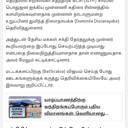
தேர்தலில் சிறிலங்கா சுதந்திரக் கட்சி (SLFP) சார்பில்
பொதுஜன ஐக்கிய முன்னணி கதிரை சின்னத்தில்
களமிறங்கவுள்ளதாக முன்னாள் நாடாளுமன்ற
உறுப்பினர் துமிந்த திஸாநாயக்க (Duminda Dissanayake)
தெரிவித்துள்ளார்.
அத்துடன் தேசிய மக்கள் சக்தி தேர்தலுக்கு முன்னர்
கூறியவற்றை இப்போது செயற்படுத்த முடியாது
என்பதை நிலைநிறுத்தியுள்ளதாக தான் எண்ணுவதாக
அவர் மேலும் சுட்டிக்காட்டினார்.
மட்டக்களப்பிற்கு (Batticaloa) விஜயம் செய்த போது
ஊடகங்களுக்குக் கருத்து தெரிவிக்கையிலேயே அவர்
இவ்வாறு குறிப்பிட்டார்.
யாழ்ப்பாணத்திற்கு
வந்திறங்கப்போகும் புதிய
விமானங்கள்: வெளியானது
அறிவிப்பு