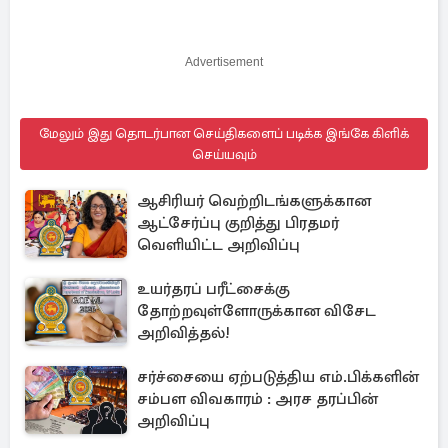
Advertisement
மேலும் இது தொடர்பான செய்திகளைப் படிக்க இங்கே கிளிக்
செய்யவும்
ஆசிரியர் வெற்றிடங்களுக்கான
ஆட்சேர்ப்பு குறித்து பிரதமர்
வெளியிட்ட அறிவிப்பு
உயர்தரப் பரீட்சைக்கு
தோற்றவுள்ளோருக்கான விசேட
அறிவித்தல்!
சர்ச்சையை ஏற்படுத்திய எம்.பிக்களின்
சம்பள விவகாரம் : அரச தரப்பின்
அறிவிப்பு