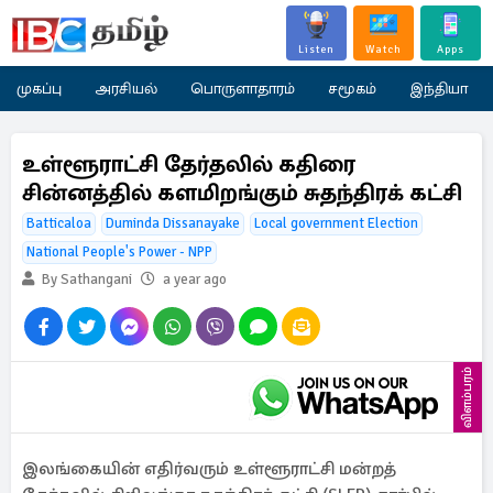
Listen
Watch
Apps
முகப்பு
அரசியல்
பொருளாதாரம்
சமூகம்
இந்தியா
உள்ளூராட்சி தேர்தலில் கதிரை
சின்னத்தில் களமிறங்கும் சுதந்திரக் கட்சி
Batticaloa
Duminda Dissanayake
Local government Election
National People's Power - NPP
By Sathangani
a year ago
விளம்பரம்
இலங்கையின் எதிர்வரும் உள்ளூராட்சி மன்றத்