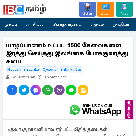
Listen
Watch
Apps
முகப்பு
அரசியல்
பொருளாதாரம்
சமூகம்
இந்தியா
யாழ்ப்பாணம் உட்பட 1500 சேவைகளை
இரத்து செய்தது இலங்கை போக்குவரத்து
சபை
Floods In Sri Lanka
Cyclone
Srilanka Bus
By Sumithiran
8 months ago
விளம்பரம்
டித்வா சூறாவளியால் ஏற்பட்ட வீதித் தடைகள்