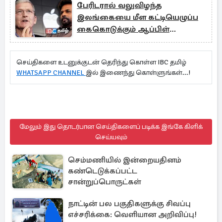
பேரிடரால் வலுவிழந்த
இலங்கையை மீள கட்டியெழுப்ப
கைகொடுக்கும் ஆப்பிள்
நிறுவனம்!
செய்திகளை உடனுக்குடன் தெரிந்து கொள்ள IBC தமிழ்
WHATSAPP CHANNEL
இல் இணைந்து கொள்ளுங்கள்...!
மேலும் இது தொடர்பான செய்திகளைப் படிக்க இங்கே கிளிக்
செய்யவும்
செம்மணியில் இன்றையதினம்
கண்டெடுக்கப்பட்ட
சான்றுப்பொருட்கள்
நாட்டின் பல பகுதிகளுக்கு சிவப்பு
எச்சரிக்கை: வெளியான அறிவிப்பு!