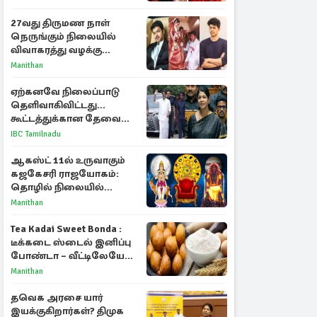
நயன்தாரா ஓபன் டாக்!
27வது திருமண நாள்
நெருங்கும் நிலையில்
விவாகரத்து வழக்கு
வாபஸ்! விஜய்யுடன்
Manithan
மீண்டும் இணைவாரா?
ஏற்கனவே நிலைப்பாடு
தெளிவாகிவிட்டது...
கூட்டத்துக்கான தேவை
என்ன? - கனிமொழி
IBC Tamilnadu
விமர்சனம்
ஆகஸ்ட் 11ல் உருவாகும்
கஜகேசரி ராஜயோகம்:
தொழில் நிலையில்
அதிர்ஷ்டம் பெறும் 3
Manithan
ராசிகள்!
Tea Kadai Sweet Bonda :
டீக்கடை ஸ்டைல் இனிப்பு
போண்டா – வீட்டிலேயே
செய்வது எப்படி?
Manithan
தவெக அரசை யார்
இயக்குகிறார்கள்? திமுக