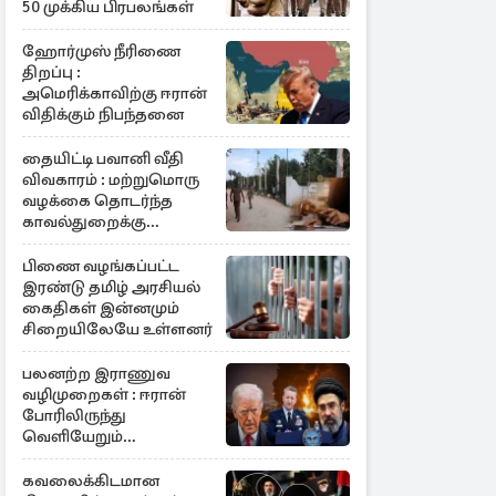
50 முக்கிய பிரபலங்கள்
ஹோர்முஸ் நீரிணை
திறப்பு :
அமெரிக்காவிற்கு ஈரான்
விதிக்கும் நிபந்தனை
தையிட்டி பவானி வீதி
விவகாரம் : மற்றுமொரு
வழக்கை தொடர்ந்த
காவல்துறைக்கு
நீதிமன்று குட்டு
பிணை வழங்கப்பட்ட
இரண்டு தமிழ் அரசியல்
கைதிகள் இன்னமும்
சிறையிலேயே உள்ளனர்
பலனற்ற இராணுவ
வழிமுறைகள் : ஈரான்
போரிலிருந்து
வெளியேறும்
வழியைத்தேடும்
அமெரிக்க தளபதி
கவலைக்கிடமான