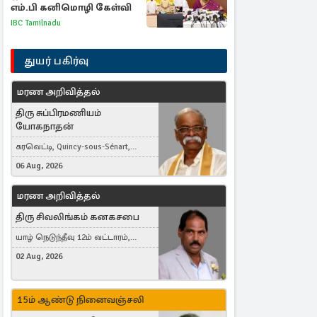
எம்.பி கனிமொழி கேள்வி
IBC Tamilnadu
துயர் பகிர்வு
மரண அறிவித்தல்
திரு சுப்பிரமணியம்
யோகநாதன்
கரவெட்டி, Quincy-sous-Sénart,
France
06 Aug, 2026
மரண அறிவித்தல்
திரு சிவலிங்கம் கனகசபை
யாழ் நெடுந்தீவு 12ம் வட்டாரம்,
Jaffna, நயினாதீவு, London, United
02 Aug, 2026
Kingdom
15ம் ஆண்டு நினைவஞ்சலி