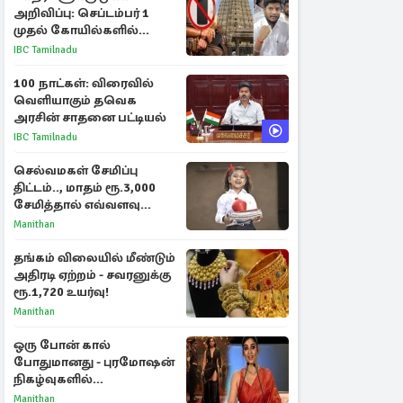
அறிவிப்பு: செப்டம்பர் 1
முதல் கோயில்களில்
மொபைலுக்கு தடை!
IBC Tamilnadu
100 நாட்கள்: விரைவில்
வெளியாகும் தவெக
அரசின் சாதனை பட்டியல்
IBC Tamilnadu
செல்வமகள் சேமிப்பு
திட்டம்.., மாதம் ரூ.3,000
சேமித்தால் எவ்வளவு
கிடைக்கும்?
Manithan
தங்கம் விலையில் மீண்டும்
அதிரடி ஏற்றம் - சவரனுக்கு
ரூ.1,720 உயர்வு!
Manithan
ஒரு போன் கால்
போதுமானது - புரமோஷன்
நிகழ்வுகளில்
பங்கேற்காதது குறித்து
Manithan