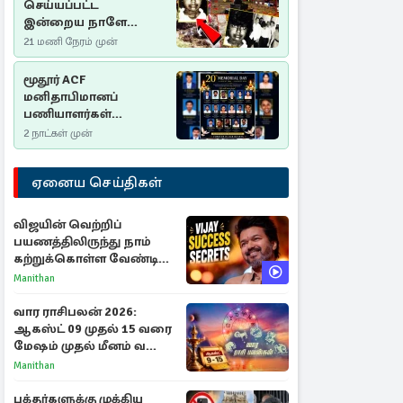
செய்யப்பட்ட
இன்றைய நாளே
செம்மணி
21 மணி நேரம் முன்
இனப்படுகொலை
தினம்…!
மூதூர் ACF
மனிதாபிமானப்
பணியாளர்கள்
படுகொலை (2006): 20
2 நாட்கள் முன்
ஆண்டுகளாகியும் நீதி
மறுக்கப்பட்ட
ஏனைய செய்திகள்
மனிதாபிமானப்
பேரவலம்
விஜயின் வெற்றிப்
பயணத்திலிருந்து நாம்
கற்றுக்கொள்ள வேண்டிய
முக்கிய 3 விடயங்கள்!
Manithan
வார ராசிபலன் 2026:
ஆகஸ்ட் 09 முதல் 15 வரை
மேஷம் முதல் மீனம் வரை
முழு பலன்கள்
Manithan
பக்தர்களுக்கு முக்கிய