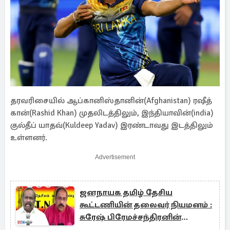
தரவரிசையில் ஆப்கானிஸ்தானின்(Afghanistan) ரஷீத்
கான்(Rashid Khan) முதலிடத்திலும், இந்தியாவின்(india)
குல்தீப் யாதவ்(Kuldeep Yadav) இரண்டாவது இடத்திலும்
உள்ளனர்.
Advertisement
ஜனநாயக தமிழ் தேசிய
கூட்டணியின் தலைவர் நியமனம் :
சுரேஷ் பிரேமச்சந்திரனின்
அறிவிப்பு