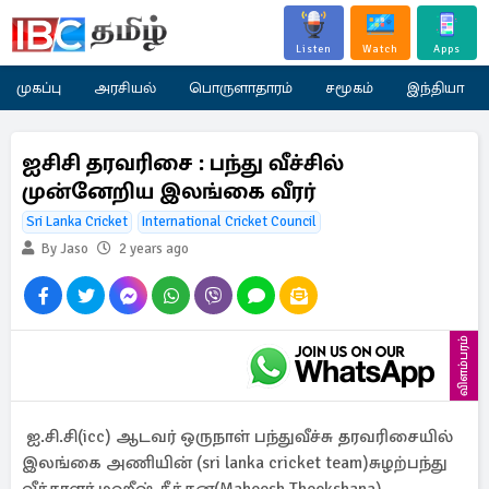
Listen
Watch
Apps
முகப்பு
அரசியல்
பொருளாதாரம்
சமூகம்
இந்தியா
ஐசிசி தரவரிசை : பந்து வீச்சில்
முன்னேறிய இலங்கை வீரர்
Sri Lanka Cricket
International Cricket Council
By Jaso
2 years ago
விளம்பரம்
ஐ.சி.சி(icc) ஆடவர் ஒருநாள் பந்துவீச்சு தரவரிசையில்
இலங்கை அணியின் (sri lanka cricket team)சுழற்பந்து