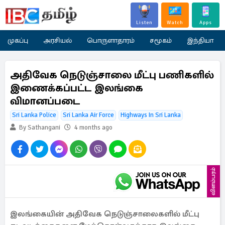
Listen
Watch
Apps
முகப்பு
அரசியல்
பொருளாதாரம்
சமூகம்
இந்தியா
அதிவேக நெடுஞ்சாலை மீட்பு பணிகளில்
இணைக்கப்பட்ட இலங்கை
விமானப்படை
Sri Lanka Police
Sri Lanka Air Force
Highways In Sri Lanka
By Sathangani
4 months ago
விளம்பரம்
இலங்கையின் அதிவேக நெடுஞ்சாலைகளில் மீட்பு