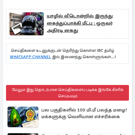
யாழில் வீடொன்றில் இருந்து
கைத்துப்பாக்கி மீட்பு : ஒருவர்
அதிரடி கைது
செய்திகளை உடனுக்குடன் தெரிந்து கொள்ள IBC தமிழ்
WHATSAPP CHANNEL
இல் இணைந்து கொள்ளுங்கள்...!
மேலும் இது தொடர்பான செய்திகளைப் படிக்க இங்கே கிளிக்
செய்யவும்
பல பகுதிகளில் 100 மி.மீ பலத்த மழை!
மக்களுக்கு வெளியான எச்சரிக்கை