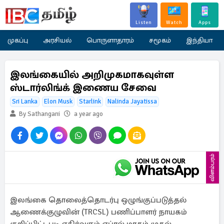
Listen
Watch
Apps
முகப்பு
அரசியல்
பொருளாதாரம்
சமூகம்
இந்தியா
இலங்கையில் அறிமுகமாகவுள்ள
ஸ்டார்லிங்க் இணைய சேவை
Sri Lanka
Elon Musk
Starlink
Nalinda Jayatissa
By Sathangani
a year ago
விளம்பரம்
இலங்கை தொலைத்தொடர்பு ஒழுங்குப்படுத்தல்
ஆணைக்குழுவின் (TRCSL) பணிப்பாளர் நாயகம்