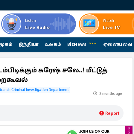
Listen
Watch
Live Radio
Live TV
மூகம்
இந்தியா
உலகம்
BizNews
ஏனையவை
New
டிக்கும் சுரேஷ் சலே..! மீட்டுத்
றைகூவல்
Branch Criminal Investigation Department
2 months ago
Report