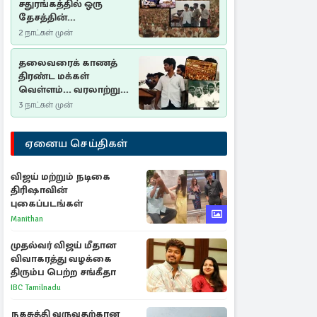
சதுரங்கத்தில் ஒரு
தேசத்தின்
தீர்க்கதரிசனம் :
2 நாட்கள் முன்
சுதுமலை பிரகடனம்
ஒரு வரலாற்றுப் பாடம்
தலைவரைக் காணத்
திரண்ட மக்கள்
வெள்ளம்... வரலாற்றுச்
சிறப்புமிக்க சுதுமலைப்
3 நாட்கள் முன்
பிரகடனம்…
ஏனைய செய்திகள்
விஜய் மற்றும் நடிகை
திரிஷாவின்
புகைப்படங்கள்
Manithan
முதல்வர் விஜய் மீதான
விவாகரத்து வழக்கை
திரும்ப பெற்ற சங்கீதா
IBC Tamilnadu
நகசுத்தி வருவதற்கான