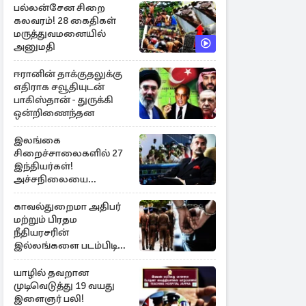
பல்லன்சேன சிறை
கலவரம்! 28 கைதிகள்
மருத்துவமனையில்
அனுமதி
ஈரானின் தாக்குதலுக்கு
எதிராக சவூதியுடன்
பாகிஸ்தான் - துருக்கி
ஒன்றிணைந்தன
இலங்கை
சிறைச்சாலைகளில் 27
இந்தியர்கள்!
அச்சநிலையை
மையப்படுத்தி
ஜெயசங்கர் அறிக்கை
காவல்துறைமா அதிபர்
மற்றும் பிரதம
நீதியரசரின்
இல்லங்களை படம்பிடித்த
சந்தேக நபர் கைது!
யாழில் தவறான
முடிவெடுத்து 19 வயது
இளைஞர் பலி!