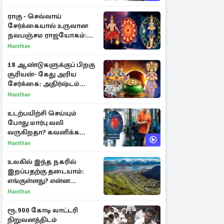
ராகு - செவ்வாய்
சேர்க்கையால் உருவான
நவபஞ்சம ராஜயோகம்:
அதிர்ஷ்டம் பெறும் 3
Manithan
ராசிகள்!
18 ஆண்டுகளுக்குப் பிறகு
சூரியன்- கேது அரிய
சேர்க்கை: அதிர்ஷ்டம்
பெறும் 3 ராசிகள்!
Manithan
உடற்பயிற்சி செய்யும்
போது மார்பு வலி
வருகிறதா? கவனிக்க
வேண்டிய எச்சரிக்கை
Manithan
அறிகுறிகள்
உலகில் இந்த நகரில்
இறப்பதற்கு தடையாம்:
எங்குள்ளது? என்ன
காரணம் தெரியுமா?
Manithan
ரூ.900 கோடி லாட்டரி
நிறுவனத்திடம்