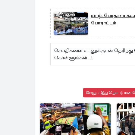
யாழ். போதனா சுக
போராட்டம்
செய்திகளை உடனுக்குடன் தெரிந்து
கொள்ளுங்கள்...!
மேலும் இது தொடர்பான செ