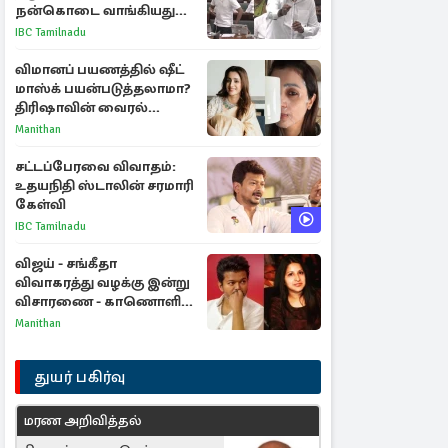
நன்கொடை வாங்கியது
ஏன்? உதயநிதி - ஆதவ்
IBC Tamilnadu
விவாதம்
விமானப் பயணத்தில் ஷீட்
மாஸ்க் பயன்படுத்தலாமா?
திரிஷாவின் வைரல்
செல்ஃபிக்கு மருத்துவர்
Manithan
விளக்கம்
சட்டப்பேரவை விவாதம்:
உதயநிதி ஸ்டாலின் சரமாரி
கேள்வி
IBC Tamilnadu
விஜய் - சங்கீதா
விவாகரத்து வழக்கு இன்று
விசாரணை - காணொளி
மூலம் ஆஜராக வாய்ப்பு
Manithan
துயர் பகிர்வு
மரண அறிவித்தல்