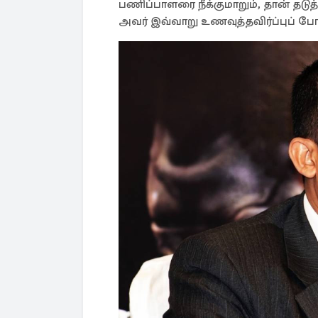
பணிப்பாளரை நீக்குமாறும், தான் தடு
அவர் இவ்வாறு உணவுத்தவிர்ப்புப் போரா