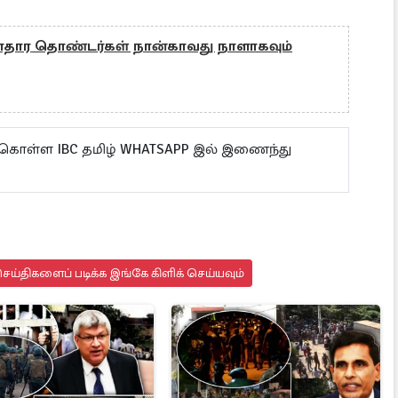
ாதார தொண்டர்கள் நான்காவது நாளாகவும்
 கொள்ள IBC தமிழ் WHATSAPP இல் இணைந்து
ய்திகளைப் படிக்க இங்கே கிளிக் செய்யவும்