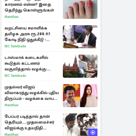
காரணம் என்ன? இதை
தெரிந்து கொள்ளுங்கள்
Manithan
வறட்சியை சமாளிக்க
தமிழக அரசு ரூ.288.97
கோடி நிதி ஒதுக்கீடு -
வெளியான அரசாணை
IBC Tamilnadu
டாஸ்மாக் கடைகளில்
கூடுதல் கட்டணம்
வசூலித்தால் வழக்கு:
சென்னை உயர்நீதிமன்றம்
IBC Tamilnadu
உத்தரவு
முதல்வர் விஜய்
விவாகரத்து வழக்கில் புதிய
திருப்பம் - வழக்கை வாபஸ்
பெற்ற சங்கீதா!
Manithan
பேப்பர் படித்தால் தான்
தெரியும்... முதலமைச்சர்
விஜய்க்கு உதயநிதி
ஸ்டாலின் பதிலடி
Manithan