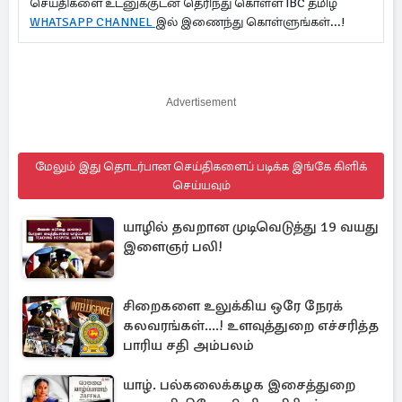
செய்திகளை உடனுக்குடன் தெரிந்து கொள்ள IBC தமிழ்
WHATSAPP CHANNEL
இல் இணைந்து கொள்ளுங்கள்...!
Advertisement
மேலும் இது தொடர்பான செய்திகளைப் படிக்க இங்கே கிளிக்
செய்யவும்
யாழில் தவறான முடிவெடுத்து 19 வயது
இளைஞர் பலி!
சிறைகளை உலுக்கிய ஒரே நேரக்
கலவரங்கள்....! உளவுத்துறை எச்சரித்த
பாரிய சதி அம்பலம்
யாழ். பல்கலைக்கழக இசைத்துறை