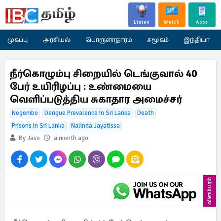
Listen
Watch
Apps
முகப்பு
அரசியல்
பொருளாதாரம்
சமூகம்
இந்தியா
நீர்கொழும்பு சிறையில் டெங்குவால் 40
பேர் உயிரிழப்பு : உண்மையை
வெளிப்படுத்திய சுகாதார அமைச்சர்
Negombo
Dengue Prevalence in Sri Lanka
Death
Prisons in Sri Lanka
Nalinda Jayatissa
By Jaso
a month ago
விளம்பரம்