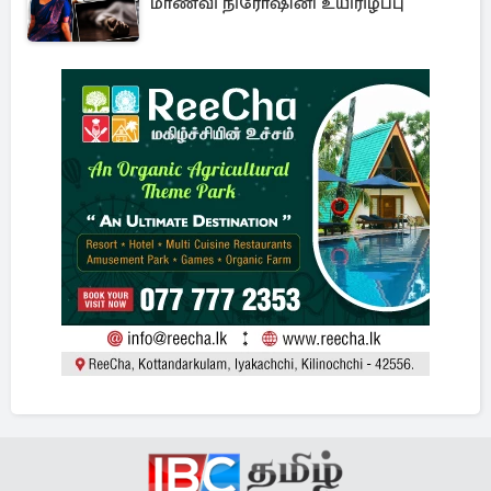
மாணவி நிரோஷினி உயிரிழப்பு