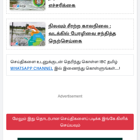
எச்சரிக்கை
நிலவும் சீரற்ற காலநிலை :
வடக்கில் பேரழிவை சந்தித்த
நெற்செய்கை
செய்திகளை உடனுக்குடன் தெரிந்து கொள்ள IBC தமிழ்
WHATSAPP CHANNEL
இல் இணைந்து கொள்ளுங்கள்...!
Advertisement
மேலும் இது தொடர்பான செய்திகளைப் படிக்க இங்கே கிளிக்
செய்யவும்