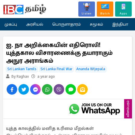
Listen
Watch
Apps
முகப்பு
அரசியல்
பொருளாதாரம்
சமூகம்
இந்தியா
ஐ. நா அறிக்கையின் எதிரொலி!
யுத்தகால விசாரணைக்கு தயாராகும்
அநுர அராங்கம்
Sri Lankan Tamils
Sri Lanka Final War
Ananda Wijepala
By Raghav
a year ago
விளம்பரம்
யுத்த காலத்தில் மனித உரிமை மீறல்கள்