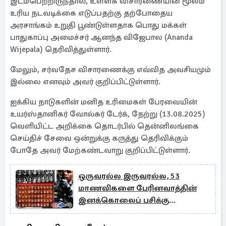
இடம்பெற்றிருந்தால், உள்ளக விசாரணையின் மூலம்
உரிய நடவடிக்கை எடுப்பதற்கு தற்போதைய
அரசாங்கம் உறுதி பூண்டுள்ளதாக பொது மக்கள்
பாதுகாப்பு அமைச்சர் ஆனந்த விஜேபால (Ananda
Wijepala) தெரிவித்துள்ளார்.
மேலும், சர்வதேச விசாரணைக்கு எவ்வித அவசியமும்
இல்லை எனவும் அவர் குறிப்பிட்டுள்ளார்.
ஐக்கிய நாடுகளின் மனித உரிமைகள் பேரவையின்
உயர்ஸ்தானிகர் வோல்கர் டேர்க், நேற்று (13.08.2025)
வெளியிட்ட அறிக்கை தொடர்பில் தென்னிலங்கை
செய்திச் சேவை ஒன்றுக்கு கருத்து தெரிவிக்கும்
போதே அவர் மேற்கண்டவாறு குறிப்பிட்டுள்ளார்.
ஒருவரல்ல இருவரல்ல, 53
மாணவிகளை பேரினவாத்தின்
இனக்கொலைப் பசிக்கு
வாரிக்கொடுத்தோம்…!