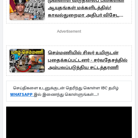
முன்னாள் விடுதலைப் புலிகளின்
ஆயுதங்கள் மக்களிடத்தில்!
காவல்துறைமா அதிபர் விசேட
நடவடிக்கை
Advertisement
செம்மணியில் சிலர் உயிருடன்
புதைக்கப்பட்டனர் - சர்வதேசத்தில்
அம்பலப்படுத்திய சட்டத்தரணி
செய்திகளை உடனுக்குடன் தெரிந்து கொள்ள IBC தமிழ்
WHATSAPP
இல் இணைந்து கொள்ளுங்கள்...!