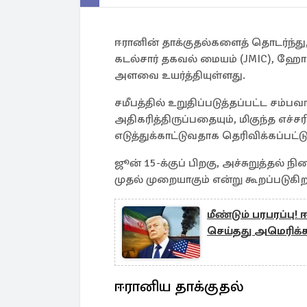
ஈரானின் தாக்குதல்களைத் தொடர்ந்
கடல்சார் தகவல் மையம் (JMIC), ஹோ
அளவை உயர்த்தியுள்ளது.
சமீபத்தில் உறுதிப்படுத்தப்பட்ட சம்பவ
அதிகரித்திருப்பதையும், மிகுந்த எச
எடுத்துக்காட்டுவதாக தெரிவிக்கப்பட்ட
ஜூன் 15-க்குப் பிறகு, அச்சுறுத்தல
முதல் முறையாகும் என்று கூறப்படுகிற
மீண்டும் பரபரப்ப
செய்தது அமெரிக்
ஈரானிய தாக்குதல்