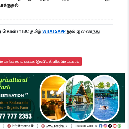
க்குதல்
ு கொள்ள IBC தமிழ்
WHATSAPP
இல் இணைந்து
ய்திகளைப் படிக்க இங்கே கிளிக் செய்யவும்