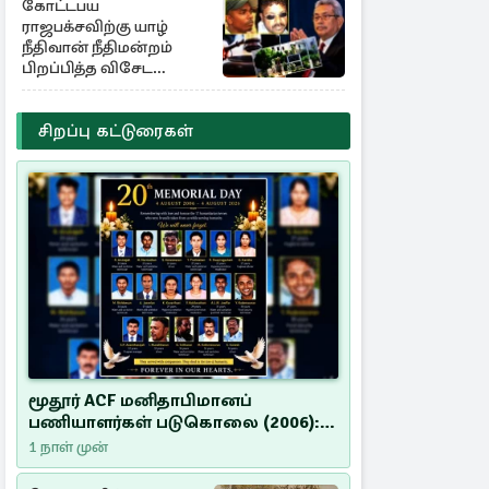
கோட்டபய
ராஜபக்சவிற்கு யாழ்
நீதிவான் நீதிமன்றம்
பிறப்பித்த விசேட
உத்தரவு!
சிறப்பு கட்டுரைகள்
மூதூர் ACF மனிதாபிமானப்
பணியாளர்கள் படுகொலை (2006):
20 ஆண்டுகளாகியும் நீதி
1 நாள் முன்
மறுக்கப்பட்ட மனிதாபிமானப்
பேரவலம்