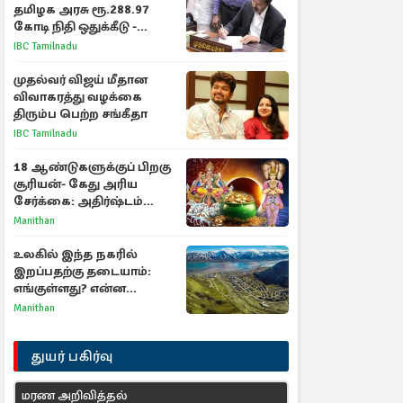
தமிழக அரசு ரூ.288.97
கோடி நிதி ஒதுக்கீடு -
வெளியான அரசாணை
IBC Tamilnadu
முதல்வர் விஜய் மீதான
விவாகரத்து வழக்கை
திரும்ப பெற்ற சங்கீதா
IBC Tamilnadu
18 ஆண்டுகளுக்குப் பிறகு
சூரியன்- கேது அரிய
சேர்க்கை: அதிர்ஷ்டம்
பெறும் 3 ராசிகள்!
Manithan
உலகில் இந்த நகரில்
இறப்பதற்கு தடையாம்:
எங்குள்ளது? என்ன
காரணம் தெரியுமா?
Manithan
துயர் பகிர்வு
மரண அறிவித்தல்