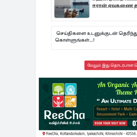
ஈரான் ஏவுகணை தா
செய்திகளை உடனுக்குடன் தெரிந்த
கொள்ளுங்கள்...!
மேலும் இது தொடர்பான செ