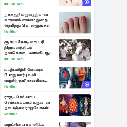
IBC Tamilnadu
நகசுத்தி வருவதற்கான
காரணம் என்ன? இதை
தெரிந்து கொள்ளுங்கள்
Manithan
ரூ.900 கோடி லாட்டரி
நிறுவனத்திடம்
நன்கொடை வாங்கியது
ஏன்? உதயநிதி - ஆதவ்
IBC Tamilnadu
விவாதம்
உடற்பயிற்சி செய்யும்
போது மார்பு வலி
வருகிறதா? கவனிக்க
வேண்டிய எச்சரிக்கை
Manithan
அறிகுறிகள்
ராகு - செவ்வாய்
சேர்க்கையால் உருவான
நவபஞ்சம ராஜயோகம்:
அதிர்ஷ்டம் பெறும் 3
Manithan
ராசிகள்!
வறட்சியை சமாளிக்க