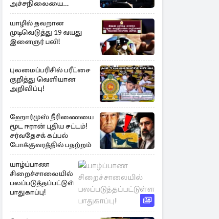
அச்சநிலையை
மையப்படுத்தி
ஜெயசங்கர் அறிக்கை
யாழில் தவறான
முடிவெடுத்து 19 வயது
இளைஞர் பலி!
புலமைப்பரிசில் பரீட்சை
குறித்து வெளியான
அறிவிப்பு!
ஹோர்முஸ் நீரிணையை
மூட ஈரான் புதிய சட்டம்!
சர்வதேசக் கப்பல்
போக்குவரத்தில் பதற்றம்
யாழ்ப்பாண
சிறைச்சாலையில்
பலப்படுத்தப்பட்டுள்ள
பாதுகாப்பு!