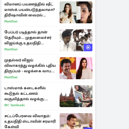
விமானப் பயணத்தில் ஷீட்
மாஸ்க் பயன்படுத்தலாமா?
திரிஷாவின் வைரல்
செல்ஃபிக்கு மருத்துவர்
Manithan
விளக்கம்
பேப்பர் படித்தால் தான்
தெரியும்... முதலமைச்சர்
விஜய்க்கு உதயநிதி
ஸ்டாலின் பதிலடி
Manithan
முதல்வர் விஜய்
விவாகரத்து வழக்கில் புதிய
திருப்பம் - வழக்கை வாபஸ்
பெற்ற சங்கீதா!
Manithan
டாஸ்மாக் கடைகளில்
கூடுதல் கட்டணம்
வசூலித்தால் வழக்கு:
சென்னை உயர்நீதிமன்றம்
IBC Tamilnadu
உத்தரவு
சட்டப்பேரவை விவாதம்:
உதயநிதி ஸ்டாலின் சரமாரி
கேள்வி