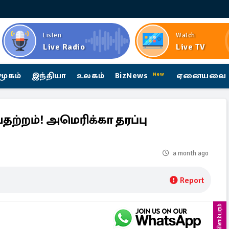
Listen
Watch
Live Radio
Live TV
மூகம்
இந்தியா
உலகம்
BizNews
ஏனையவை
New
ற்றம்! அமெரிக்கா தரப்பு
a month ago
Report
விளம்பரம்