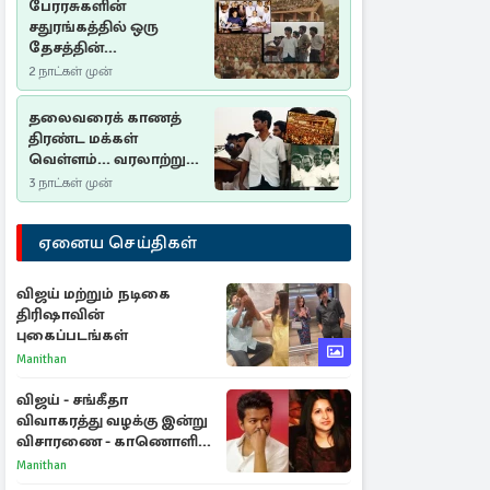
பேரரசுகளின்
சதுரங்கத்தில் ஒரு
தேசத்தின்
தீர்க்கதரிசனம் :
2 நாட்கள் முன்
சுதுமலை பிரகடனம்
ஒரு வரலாற்றுப் பாடம்
தலைவரைக் காணத்
திரண்ட மக்கள்
வெள்ளம்... வரலாற்றுச்
சிறப்புமிக்க சுதுமலைப்
3 நாட்கள் முன்
பிரகடனம்…
ஏனைய செய்திகள்
விஜய் மற்றும் நடிகை
திரிஷாவின்
புகைப்படங்கள்
Manithan
விஜய் - சங்கீதா
விவாகரத்து வழக்கு இன்று
விசாரணை - காணொளி
மூலம் ஆஜராக வாய்ப்பு
Manithan