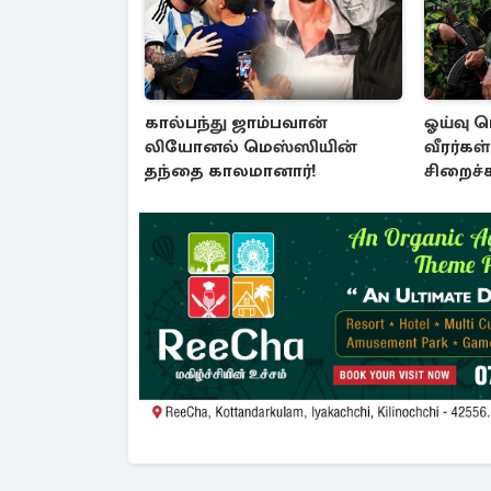
கால்பந்து ஜாம்பவான்
ஓய்வு 
லியோனல் மெஸ்ஸியின்
வீரர்கள
தந்தை காலமானார்!
சிறைச்
அரசாங்க