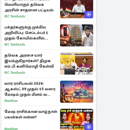
வெளியாகும் தவெக
அரசின் சாதனை பட்டியல்
IBC Tamilnadu
பக்தர்களுக்கு முக்கிய
அறிவிப்பு: செப்டம்பர் 1
முதல் கோயில்களில்
மொபைலுக்கு தடை!
IBC Tamilnadu
தவெக அரசை யார்
இயக்குகிறார்கள்? திமுக
எம்.பி கனிமொழி கேள்வி
IBC Tamilnadu
வார ராசிபலன் 2026:
ஆகஸ்ட் 09 முதல் 15 வரை
மேஷம் முதல் மீனம் வரை
முழு பலன்கள்
Manithan
மேஷ ராசிக்கான வாழ்நாள்
பலன்கள் என்ன?
Manithan