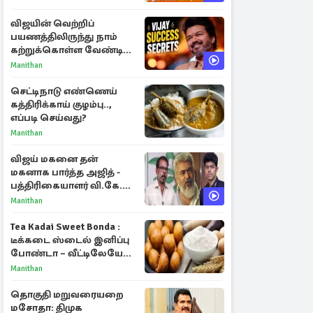
விஜயின் வெற்றிப்
பயணத்திலிருந்து நாம்
கற்றுக்கொள்ள வேண்டிய
முக்கிய 3 விடயங்கள்!
Manithan
செட்டிநாடு எண்ணெய்
கத்திரிக்காய் குழம்பு..,
எப்படி செய்வது?
Manithan
விஜய் மகனை தன்
மகனாக பார்த்த அஜித் -
பத்திரிகையாளர் வி.கே.
சுந்தர் ஓபன் டாக்!
Manithan
Tea Kadai Sweet Bonda :
டீக்கடை ஸ்டைல் இனிப்பு
போண்டா – வீட்டிலேயே
செய்வது எப்படி?
Manithan
தொகுதி மறுவரையறை
மசோதா: திமுக