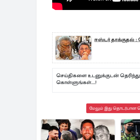
ஈஸ்டர் தாக்குதல் 
செய்திகளை உடனுக்குடன் தெரிந்த
கொள்ளுங்கள்...!
மேலும் இது தொடர்பான செ