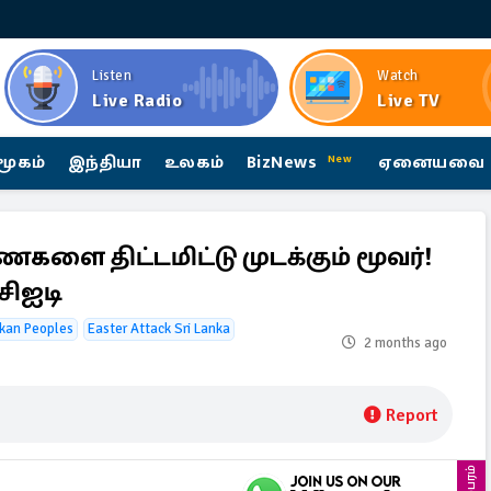
Listen
Watch
Live Radio
Live TV
மூகம்
இந்தியா
உலகம்
BizNews
ஏனையவை
New
களை திட்டமிட்டு முடக்கும் மூவர்!
சிஐடி
nkan Peoples
Easter Attack Sri Lanka
2 months ago
Report