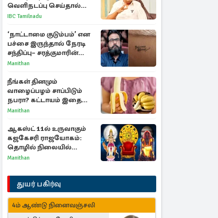
வெளிநடப்பு செய்தால்
ஆதரவாகவே கருதப்படும்
IBC Tamilnadu
– அமைச்சர் நிர்மல்குமார்
‘நாட்டாமை குடும்பம்’ என
பச்சை இருந்தால் நேரடி
சந்திப்பு– சரத்குமாரின்
புதிய யோசனை
Manithan
நீங்கள் தினமும்
வாழைப்பழம் சாப்பிடும்
நபரா? கட்டாயம் இதை
தெரிந்து கொள்ளுங்கள்
Manithan
ஆகஸ்ட் 11ல் உருவாகும்
கஜகேசரி ராஜயோகம்:
தொழில் நிலையில்
அதிர்ஷ்டம் பெறும் 3
Manithan
ராசிகள்!
துயர் பகிர்வு
4ம் ஆண்டு நினைவஞ்சலி