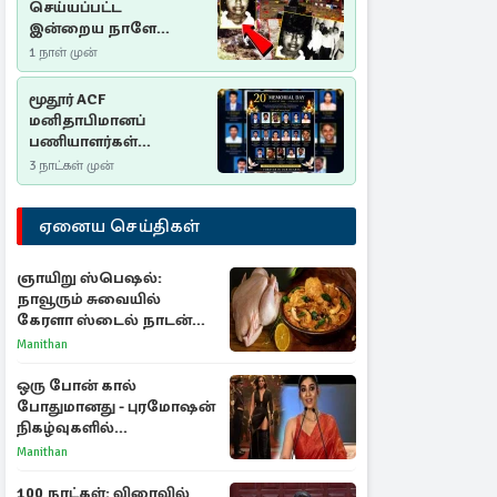
செய்யப்பட்ட
இன்றைய நாளே
செம்மணி
1 நாள் முன்
இனப்படுகொலை
தினம்…!
மூதூர் ACF
மனிதாபிமானப்
பணியாளர்கள்
படுகொலை (2006): 20
3 நாட்கள் முன்
ஆண்டுகளாகியும் நீதி
மறுக்கப்பட்ட
ஏனைய செய்திகள்
மனிதாபிமானப்
பேரவலம்
ஞாயிறு ஸ்பெஷல்:
நாவூரும் சுவையில்
கேரளா ஸ்டைல் நாடன்
சிக்கன் குழம்பு ரெசிபி!
Manithan
ஒரு போன் கால்
போதுமானது - புரமோஷன்
நிகழ்வுகளில்
பங்கேற்காதது குறித்து
Manithan
நயன்தாரா ஓபன் டாக்!
100 நாட்கள்: விரைவில்