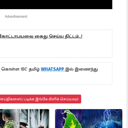
Advertisement
: கோட்டாபயவை கைது செய்ய திட்டம்..!
ு கொள்ள IBC தமிழ்
WHATSAPP
இல் இணைந்து
ய்திகளைப் படிக்க இங்கே கிளிக் செய்யவும்