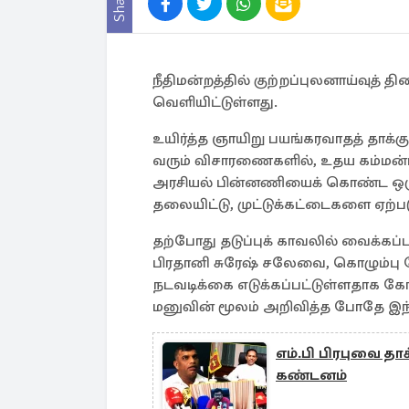
Share
நீதிமன்றத்தில் குற்றப்புலனாய்வுத் 
வெளியிட்டுள்ளது.
உயிர்த்த ஞாயிறு பயங்கரவாதத் தாக்க
வரும் விசாரணைகளில், உதய கம்மன்பில
அரசியல் பின்னணியைக் கொண்ட ஒரு க
தலையிட்டு, முட்டுக்கட்டைகளை ஏற்படுத
தற்போது தடுப்புக் காவலில் வைக்கப்ப
பிரதானி சுரேஷ் சலேவை, கொழும்பு
நடவடிக்கை எடுக்கப்பட்டுள்ளதாக க
மனுவின் மூலம் அறிவித்த போதே இந்
எம்.பி பிரபுவை தாக
கண்டனம்