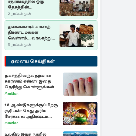
சதுரங்கத்தில் ஒரு
தேசத்தின்
தீர்க்கதரிசனம் :
2 நாட்கள் முன்
சுதுமலை பிரகடனம்
ஒரு வரலாற்றுப் பாடம்
தலைவரைக் காணத்
திரண்ட மக்கள்
வெள்ளம்... வரலாற்றுச்
சிறப்புமிக்க சுதுமலைப்
3 நாட்கள் முன்
பிரகடனம்…
ஏனைய செய்திகள்
நகசுத்தி வருவதற்கான
காரணம் என்ன? இதை
தெரிந்து கொள்ளுங்கள்
Manithan
18 ஆண்டுகளுக்குப் பிறகு
சூரியன்- கேது அரிய
சேர்க்கை: அதிர்ஷ்டம்
பெறும் 3 ராசிகள்!
Manithan
உலகில் இந்த நகரில்