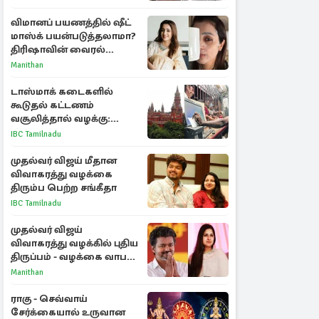
விவாதம்
விமானப் பயணத்தில் ஷீட்
மாஸ்க் பயன்படுத்தலாமா?
திரிஷாவின் வைரல்
செல்ஃபிக்கு மருத்துவர்
Manithan
விளக்கம்
டாஸ்மாக் கடைகளில்
கூடுதல் கட்டணம்
வசூலித்தால் வழக்கு:
சென்னை உயர்நீதிமன்றம்
IBC Tamilnadu
உத்தரவு
முதல்வர் விஜய் மீதான
விவாகரத்து வழக்கை
திரும்ப பெற்ற சங்கீதா
IBC Tamilnadu
முதல்வர் விஜய்
விவாகரத்து வழக்கில் புதிய
திருப்பம் - வழக்கை வாபஸ்
பெற்ற சங்கீதா!
Manithan
ராகு - செவ்வாய்
சேர்க்கையால் உருவான