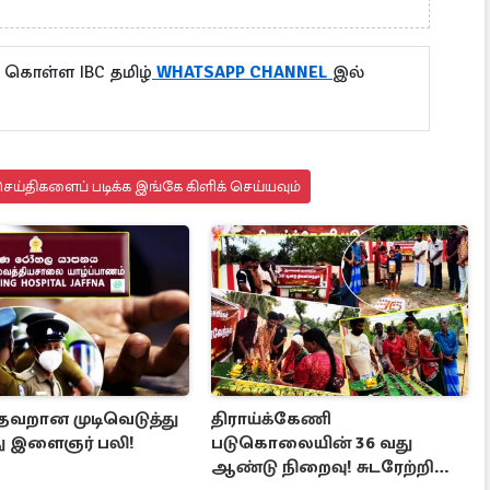
 கொள்ள IBC தமிழ்
WHATSAPP CHANNEL
இல்
ய்திகளைப் படிக்க இங்கே கிளிக் செய்யவும்
 தவறான முடிவெடுத்து
திராய்க்கேணி
ு இளைஞர் பலி!
படுகொலையின் 36 வது
ஆண்டு நிறைவு! சுடரேற்றி