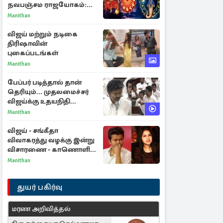
நவபஞ்சம ராஜயோகம்:
அதிர்ஷ்டம் பெறும் 3
Manithan
ராசிகள்!
விஜய் மற்றும் நடிகை
திரிஷாவின்
புகைப்படங்கள்
Manithan
பேப்பர் படித்தால் தான்
தெரியும்... முதலமைச்சர்
விஜய்க்கு உதயநிதி
ஸ்டாலின் பதிலடி
Manithan
விஜய் - சங்கீதா
விவாகரத்து வழக்கு இன்று
விசாரணை - காணொளி
மூலம் ஆஜராக வாய்ப்பு
Manithan
துயர் பகிர்வு
மரண அறிவித்தல்