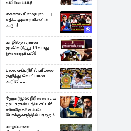
உயிர்மாய்ப்பு!
ஏககால சிறையுடைப்பு
சதி... அவசர மிசனில்
அநுர!
யாழில் தவறான
முடிவெடுத்து 19 வயது
இளைஞர் பலி!
புலமைப்பரிசில் பரீட்சை
குறித்து வெளியான
அறிவிப்பு!
ஹோர்முஸ் நீரிணையை
மூட ஈரான் புதிய சட்டம்!
சர்வதேசக் கப்பல்
போக்குவரத்தில் பதற்றம்
யாழ்ப்பாண