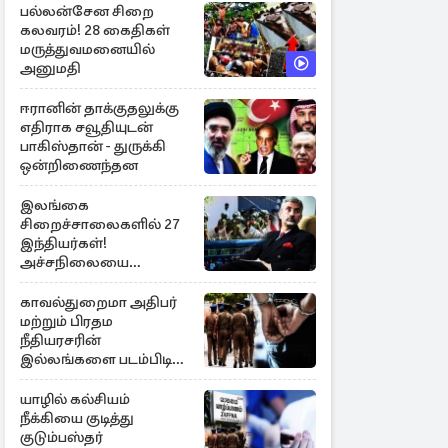
பல்லன்சேன சிறை
கலவரம்! 28 கைதிகள்
மருத்துவமனையில்
அனுமதி
ஈரானின் தாக்குதலுக்கு
எதிராக சவூதியுடன்
பாகிஸ்தான் - துருக்கி
ஒன்றிணைந்தன
இலங்கை
சிறைச்சாலைகளில் 27
இந்தியர்கள்!
அச்சநிலையை
மையப்படுத்தி
ஜெயசங்கர் அறிக்கை
காவல்துறைமா அதிபர்
மற்றும் பிரதம
நீதியரசரின்
இல்லங்களை படம்பிடித்த
சந்தேக நபர் கைது!
யாழில் கல்சியம்
நீக்கியை குடித்து
குடும்பஸ்தர்