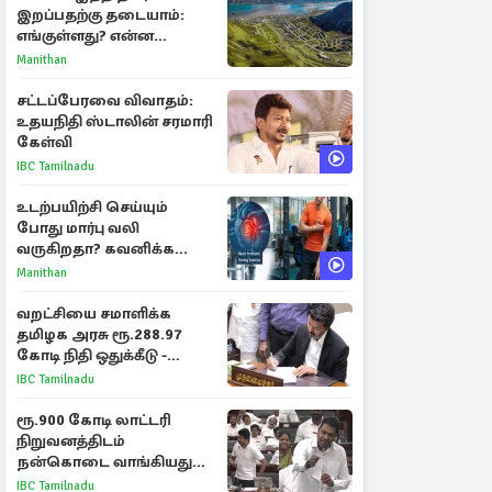
இறப்பதற்கு தடையாம்:
எங்குள்ளது? என்ன
காரணம் தெரியுமா?
Manithan
சட்டப்பேரவை விவாதம்:
உதயநிதி ஸ்டாலின் சரமாரி
கேள்வி
IBC Tamilnadu
உடற்பயிற்சி செய்யும்
போது மார்பு வலி
வருகிறதா? கவனிக்க
வேண்டிய எச்சரிக்கை
Manithan
அறிகுறிகள்
வறட்சியை சமாளிக்க
தமிழக அரசு ரூ.288.97
கோடி நிதி ஒதுக்கீடு -
வெளியான அரசாணை
IBC Tamilnadu
ரூ.900 கோடி லாட்டரி
நிறுவனத்திடம்
நன்கொடை வாங்கியது
ஏன்? உதயநிதி - ஆதவ்
IBC Tamilnadu